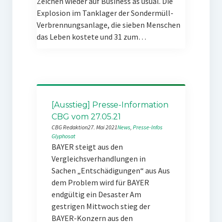
Zeichen wieder auf Business as usual. Die
Explosion im Tanklager der Sondermüll-
Verbrennungsanlage, die sieben Menschen
das Leben kostete und 31 zum…
[Ausstieg] Presse-Information
CBG vom 27.05.21
CBG Redaktion
27. Mai 2021
News
, 
Presse-Infos
Glyphosat
BAYER steigt aus den
Vergleichsverhandlungen in
Sachen „Entschädigungen“ aus Aus
dem Problem wird für BAYER
endgültig ein Desaster Am
gestrigen Mittwoch stieg der
BAYER-Konzern aus den