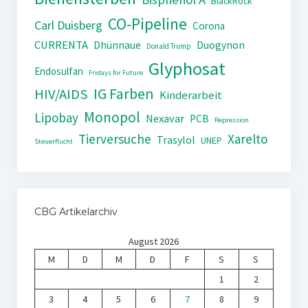
BlackRock
CO-Pipeline
Carl Duisberg
Corona
CURRENTA
Dhünnaue
Duogynon
Donald Trump
Glyphosat
Endosulfan
Fridays for Future
IG Farben
HIV/AIDS
Kinderarbeit
Monopol
Lipobay
Nexavar
PCB
Repression
Tierversuche
Xarelto
Trasylol
UNEP
Steuerflucht
CBG Artikelarchiv
August 2026
M
D
M
D
F
S
S
1
2
3
4
5
6
7
8
9