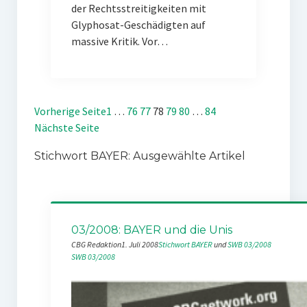
der Rechtsstreitigkeiten mit
Glyphosat-Geschädigten auf
massive Kritik. Vor…
Vorherige Seite
1
…
76
77
78
79
80
…
84
Nächste Seite
Stichwort BAYER: Ausgewählte Artikel
03/2008: BAYER und die Unis
CBG Redaktion
1. Juli 2008
Stichwort BAYER
 und 
SWB 03/2008
SWB 03/2008