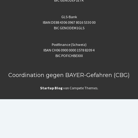
BIC GENODEF1ETK
GLS-Bank
IBAN DE88 4306 0967 8016 5330 00
BIC GENODEM1GLS
Postfinance (Schweiz)
IBAN CH06 0900 0000 1578 8209 4
BIC POFICHBEXXX
Coordination gegen BAYER-Gefahren (CBG)
Startup Blog
von Compete Themes.