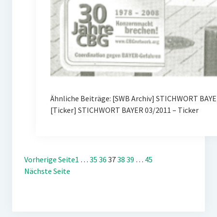
Ähnliche Beiträge: [SWB Archiv] STICHWORT BAYER
[Ticker] STICHWORT BAYER 03/2011 – Ticker
Vorherige Seite
1
…
35
36
37
38
39
…
45
Nächste Seite