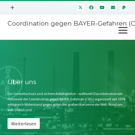
Menü
+
öffnen
Coordination gegen BAYER-Gefahren (
Mitmachen
Menü
Newsletter
öffnen
Presse
Kampagnen
Über uns
BAYER-Hauptversammlungen
Kontakt
Stichwort BAYER
Impressum
Über uns
Jahrestagung
Störfälle
Für Umweltschutz und sichere Arbeitsplätze – weltweit! Das internationale
Netzwerk der Coordination gegen BAYER-Gefahren (CBG) organisiert seit 1978
SPENDEN
erfolgreich Widerstand gegen einen der großen Konzerne der Welt. Rund um
den Globus und…
Weiterlesen