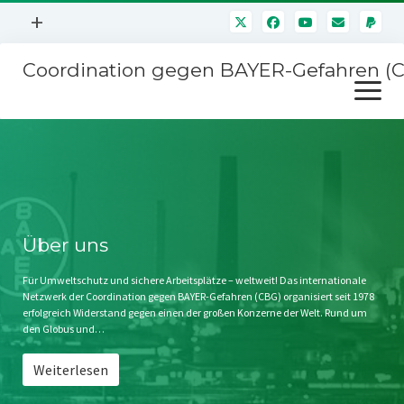
Menü
+
öffnen
Coordination gegen BAYER-Gefahren (
Mitmachen
Menü
Newsletter
öffnen
Presse
Kampagnen
Über uns
BAYER-Hauptversammlungen
Kontakt
Stichwort BAYER
Impressum
Über uns
Jahrestagung
Störfälle
Für Umweltschutz und sichere Arbeitsplätze – weltweit! Das internationale
Netzwerk der Coordination gegen BAYER-Gefahren (CBG) organisiert seit 1978
SPENDEN
erfolgreich Widerstand gegen einen der großen Konzerne der Welt. Rund um
den Globus und…
Weiterlesen