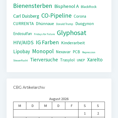
Bienensterben
Bisphenol A
BlackRock
CO-Pipeline
Carl Duisberg
Corona
CURRENTA
Dhünnaue
Duogynon
Donald Trump
Glyphosat
Endosulfan
Fridays for Future
IG Farben
HIV/AIDS
Kinderarbeit
Monopol
Lipobay
Nexavar
PCB
Repression
Tierversuche
Xarelto
Trasylol
UNEP
Steuerflucht
CBG Artikelarchiv
August 2026
M
D
M
D
F
S
S
1
2