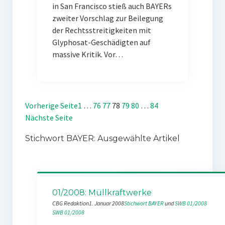
in San Francisco stieß auch BAYERs
zweiter Vorschlag zur Beilegung
der Rechtsstreitigkeiten mit
Glyphosat-Geschädigten auf
massive Kritik. Vor…
Vorherige Seite
1
…
76
77
78
79
80
…
84
Nächste Seite
Stichwort BAYER: Ausgewählte Artikel
01/2008: Müllkraftwerke
CBG Redaktion
1. Januar 2008
Stichwort BAYER
 und 
SWB 01/2008
SWB 01/2008