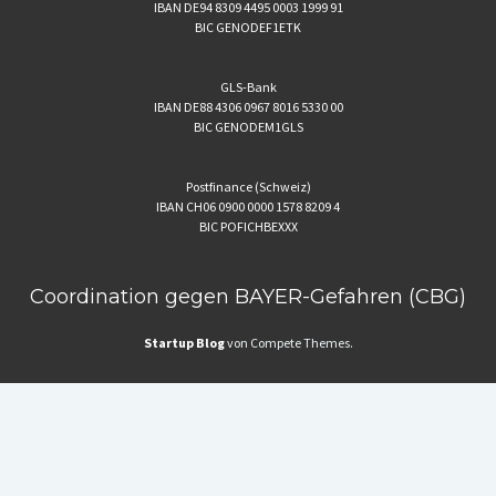
IBAN DE94 8309 4495 0003 1999 91
BIC GENODEF1ETK
GLS-Bank
IBAN DE88 4306 0967 8016 5330 00
BIC GENODEM1GLS
Postfinance (Schweiz)
IBAN CH06 0900 0000 1578 8209 4
BIC POFICHBEXXX
Coordination gegen BAYER-Gefahren (CBG)
Startup Blog
von Compete Themes.