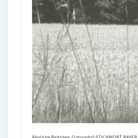
Ähnliche Beiträge: [Jatropha] STICHWORT BAYER 0