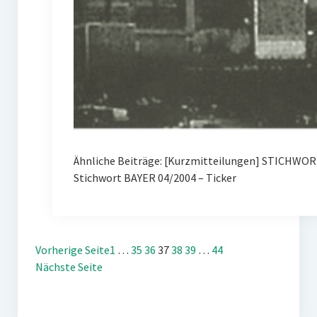
Ähnliche Beiträge: [Kurzmitteilungen] STICHWOR
Stichwort BAYER 04/2004 – Ticker
Vorherige Seite
1
…
35
36
37
38
39
…
44
Nächste Seite