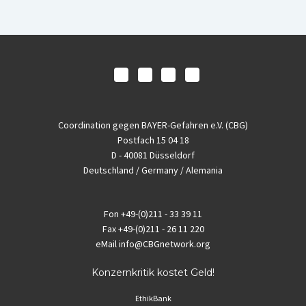
Coordination gegen BAYER-Gefahren e.V. (CBG)
Postfach 15 04 18
D - 40081 Düsseldorf
Deutschland / Germany / Alemania
Fon
+49-(0)211 - 33 39 11
Fax
+49-(0)211 - 26 11 220
eMail
info@CBGnetwork.org
Konzernkritik kostet Geld!
EthikBank