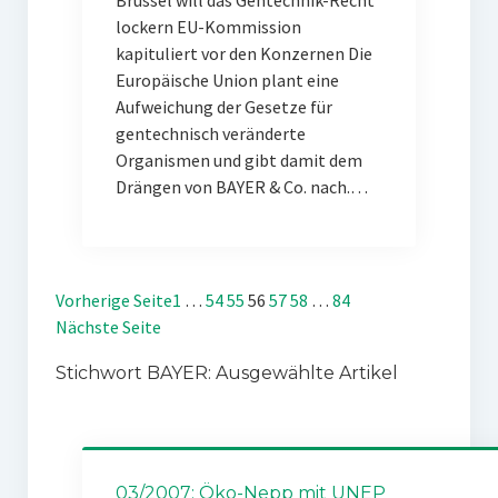
Brüssel will das Gentechnik-Recht
lockern EU-Kommission
kapituliert vor den Konzernen Die
Europäische Union plant eine
Aufweichung der Gesetze für
gentechnisch veränderte
Organismen und gibt damit dem
Drängen von BAYER & Co. nach.…
Vorherige Seite
1
…
54
55
56
57
58
…
84
Nächste Seite
Stichwort BAYER: Ausgewählte Artikel
03/2007: Öko-Nepp mit UNEP