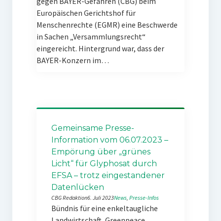
gegen BAYER-Gefahren (CBG) beim
Europäischen Gerichtshof für
Menschenrechte (EGMR) eine Beschwerde
in Sachen „Versammlungsrecht“
eingereicht. Hintergrund war, dass der
BAYER-Konzern im…
Gemeinsame Presse-
Information vom 06.07.2023 –
Empörung über „grünes
Licht“ für Glyphosat durch
EFSA – trotz eingestandener
Datenlücken
CBG Redaktion
6. Juli 2023
News
, 
Presse-Infos
Bündnis für eine enkeltaugliche
Landwirtschaft, Greenpeace,