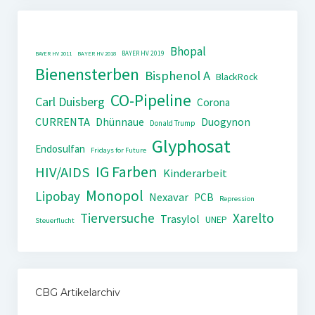
Bhopal
BAYER HV 2019
BAYER HV 2011
BAYER HV 2018
Bienensterben
Bisphenol A
BlackRock
CO-Pipeline
Carl Duisberg
Corona
CURRENTA
Dhünnaue
Duogynon
Donald Trump
Glyphosat
Endosulfan
Fridays for Future
IG Farben
HIV/AIDS
Kinderarbeit
Monopol
Lipobay
Nexavar
PCB
Repression
Tierversuche
Xarelto
Trasylol
UNEP
Steuerflucht
CBG Artikelarchiv