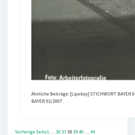
Ähnliche Beiträge: [Lipobay] STICHWORT BAYER 0
BAYER 02/2007
Vorherige Seite
1
…
36
37
38
39
40
…
44