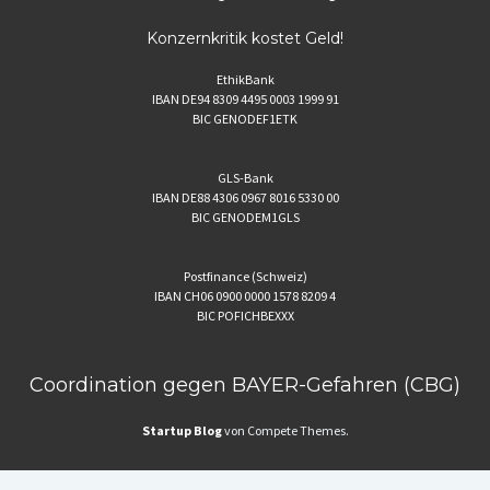
Konzernkritik kostet Geld!
EthikBank
IBAN DE94 8309 4495 0003 1999 91
BIC GENODEF1ETK
GLS-Bank
IBAN DE88 4306 0967 8016 5330 00
BIC GENODEM1GLS
Postfinance (Schweiz)
IBAN CH06 0900 0000 1578 8209 4
BIC POFICHBEXXX
Coordination gegen BAYER-Gefahren (CBG)
Startup Blog
von Compete Themes.