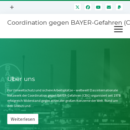
Menü
+
öffnen
Coordination gegen BAYER-Gefahren (
Mitmachen
Menü
Newsletter
öffnen
Presse
Kampagnen
Über uns
BAYER-Hauptversammlungen
Kontakt
Stichwort BAYER
Impressum
Über uns
Jahrestagung
Störfälle
Für Umweltschutz und sichere Arbeitsplätze – weltweit! Das internationale
Netzwerk der Coordination gegen BAYER-Gefahren (CBG) organisiert seit 1978
SPENDEN
erfolgreich Widerstand gegen einen der großen Konzerne der Welt. Rund um
den Globus und…
Weiterlesen