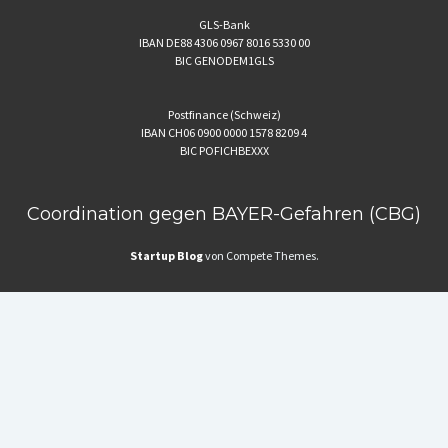
GLS-Bank
IBAN DE88 4306 0967 8016 5330 00
BIC GENODEM1GLS
Postfinance (Schweiz)
IBAN CH06 0900 0000 1578 8209 4
BIC POFICHBEXXX
Coordination gegen BAYER-Gefahren (CBG)
Startup Blog
von Compete Themes.