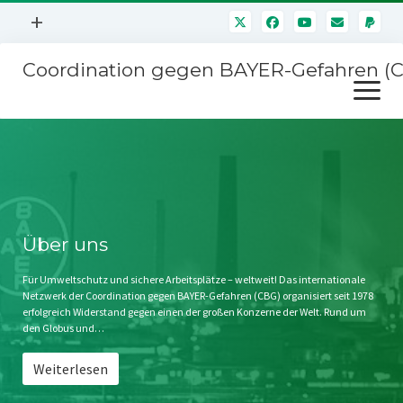
Menü
+
öffnen
Coordination gegen BAYER-Gefahren (
Mitmachen
Menü
Newsletter
öffnen
Presse
Kampagnen
Über uns
BAYER-Hauptversammlungen
Kontakt
Stichwort BAYER
Impressum
Über uns
Jahrestagung
Störfälle
Für Umweltschutz und sichere Arbeitsplätze – weltweit! Das internationale
Netzwerk der Coordination gegen BAYER-Gefahren (CBG) organisiert seit 1978
SPENDEN
erfolgreich Widerstand gegen einen der großen Konzerne der Welt. Rund um
den Globus und…
Weiterlesen