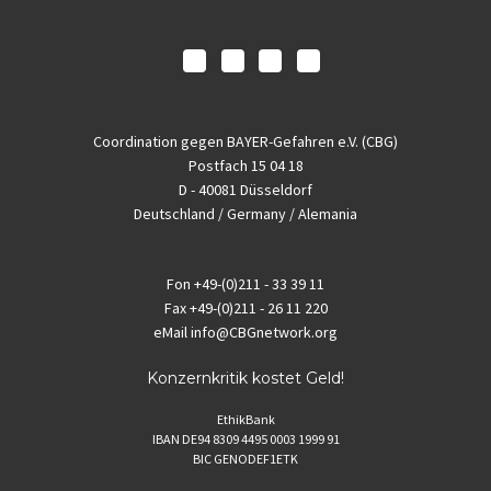
Coordination gegen BAYER-Gefahren e.V. (CBG)
Postfach 15 04 18
D - 40081 Düsseldorf
Deutschland / Germany / Alemania
Fon
+49-(0)211 - 33 39 11
Fax
+49-(0)211 - 26 11 220
eMail
info@CBGnetwork.org
Konzernkritik kostet Geld!
EthikBank
IBAN DE94 8309 4495 0003 1999 91
BIC GENODEF1ETK