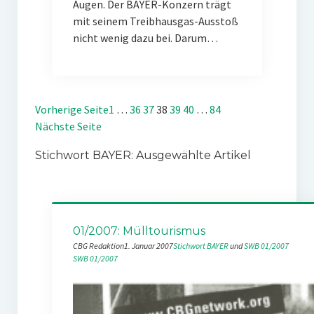
Augen. Der BAYER-Konzern trägt
mit seinem Treibhausgas-Ausstoß
nicht wenig dazu bei. Darum…
Vorherige Seite
1
…
36
37
38
39
40
…
84
Nächste Seite
Stichwort BAYER: Ausgewählte Artikel
01/2007: Mülltourismus
CBG Redaktion
1. Januar 2007
Stichwort BAYER
 und 
SWB 01/2007
SWB 01/2007