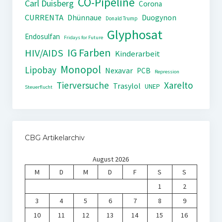
CO-Pipeline
Carl Duisberg
Corona
CURRENTA
Dhünnaue
Duogynon
Donald Trump
Glyphosat
Endosulfan
Fridays for Future
IG Farben
HIV/AIDS
Kinderarbeit
Monopol
Lipobay
Nexavar
PCB
Repression
Tierversuche
Xarelto
Trasylol
UNEP
Steuerflucht
CBG Artikelarchiv
August 2026
M
D
M
D
F
S
S
1
2
3
4
5
6
7
8
9
10
11
12
13
14
15
16