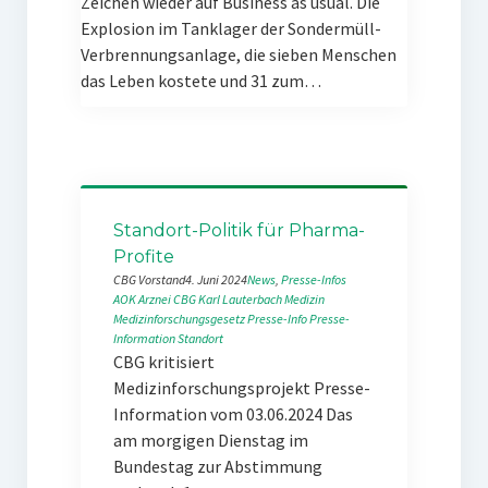
Zeichen wieder auf Business as usual. Die
Explosion im Tanklager der Sondermüll-
Verbrennungsanlage, die sieben Menschen
das Leben kostete und 31 zum…
Standort-Politik für Pharma-
Profite
CBG Vorstand
4. Juni 2024
News
, 
Presse-Infos
AOK
Arznei
CBG
Karl Lauterbach
Medizin
Medizinforschungsgesetz
Presse-Info
Presse-
Information
Standort
CBG kritisiert
Medizinforschungsprojekt Presse-
Information vom 03.06.2024 Das
am morgigen Dienstag im
Bundestag zur Abstimmung