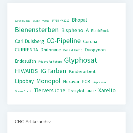
Bhopal
BAYER HV 2019
BAYER HV 2011
BAYER HV 2018
Bienensterben
Bisphenol A
BlackRock
CO-Pipeline
Carl Duisberg
Corona
CURRENTA
Dhünnaue
Duogynon
Donald Trump
Glyphosat
Endosulfan
Fridays for Future
IG Farben
HIV/AIDS
Kinderarbeit
Monopol
Lipobay
Nexavar
PCB
Repression
Tierversuche
Xarelto
Trasylol
UNEP
Steuerflucht
CBG Artikelarchiv