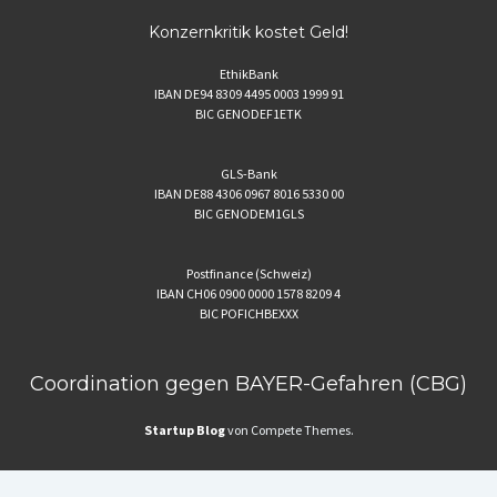
Konzernkritik kostet Geld!
EthikBank
IBAN DE94 8309 4495 0003 1999 91
BIC GENODEF1ETK
GLS-Bank
IBAN DE88 4306 0967 8016 5330 00
BIC GENODEM1GLS
Postfinance (Schweiz)
IBAN CH06 0900 0000 1578 8209 4
BIC POFICHBEXXX
Coordination gegen BAYER-Gefahren (CBG)
Startup Blog
von Compete Themes.