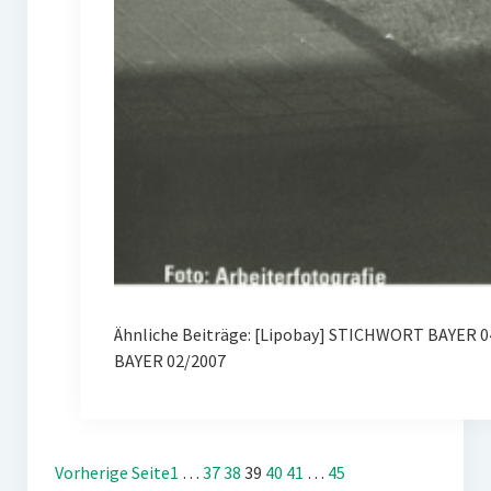
Ähnliche Beiträge: [Lipobay] STICHWORT BAYER 0
BAYER 02/2007
Vorherige Seite
1
…
37
38
39
40
41
…
45