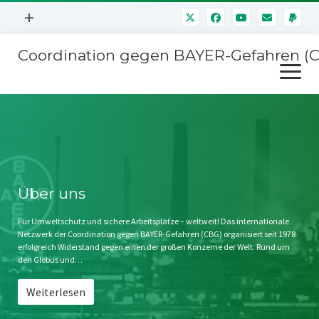
Menü
+
öffnen
Coordination gegen BAYER-Gefahren (
Mitmachen
Menü
Newsletter
öffnen
Presse
Kampagnen
Über uns
BAYER-Hauptversammlungen
Kontakt
Stichwort BAYER
Impressum
Über uns
Jahrestagung
Störfälle
Für Umweltschutz und sichere Arbeitsplätze – weltweit! Das internationale
Netzwerk der Coordination gegen BAYER-Gefahren (CBG) organisiert seit 1978
SPENDEN
erfolgreich Widerstand gegen einen der großen Konzerne der Welt. Rund um
den Globus und…
Weiterlesen