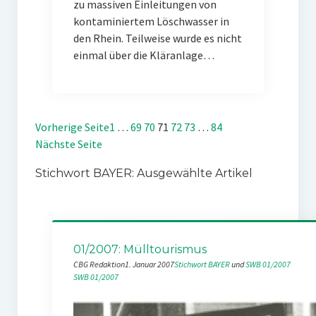
zu massiven Einleitungen von
kontaminiertem Löschwasser in
den Rhein. Teilweise wurde es nicht
einmal über die Kläranlage…
Vorherige Seite
1
…
69
70
71
72
73
…
84
Nächste Seite
Stichwort BAYER: Ausgewählte Artikel
01/2007: Mülltourismus
CBG Redaktion
1. Januar 2007
Stichwort BAYER
 und 
SWB 01/2007
SWB 01/2007