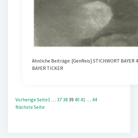
Ähnliche Beiträge: [GenReis] STICHWORT BAYER 
BAYER TICKER
Vorherige Seite
1
…
37
38
39
40
41
…
44
Nächste Seite