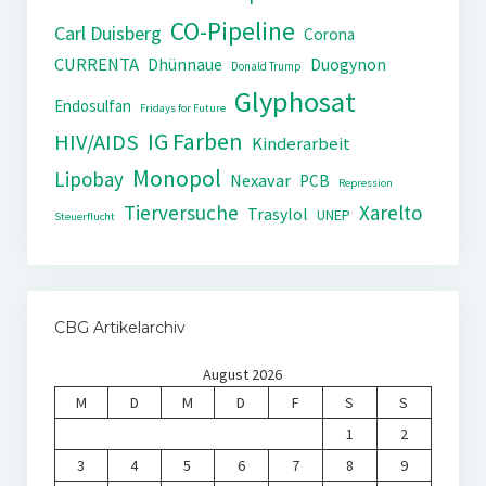
CO-Pipeline
Carl Duisberg
Corona
CURRENTA
Dhünnaue
Duogynon
Donald Trump
Glyphosat
Endosulfan
Fridays for Future
IG Farben
HIV/AIDS
Kinderarbeit
Monopol
Lipobay
Nexavar
PCB
Repression
Tierversuche
Xarelto
Trasylol
UNEP
Steuerflucht
CBG Artikelarchiv
August 2026
M
D
M
D
F
S
S
1
2
3
4
5
6
7
8
9