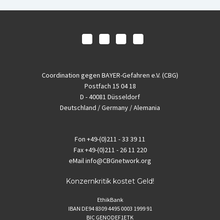
Coordination gegen BAYER-Gefahren e.V. (CBG)
Postfach 15 04 18
D - 40081 Düsseldorf
Deutschland / Germany / Alemania
Fon
+49-(0)211 - 33 39 11
Fax
+49-(0)211 - 26 11 220
eMail
info@CBGnetwork.org
Konzernkritik kostet Geld!
EthikBank
IBAN DE94 8309 4495 0003 1999 91
BIC GENODEF1ETK