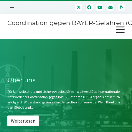
Menü
+
öffnen
Coordination gegen BAYER-Gefahren (
Mitmachen
Menü
Newsletter
öffnen
Presse
Kampagnen
Über uns
BAYER-Hauptversammlungen
Kontakt
Stichwort BAYER
Impressum
Über uns
Jahrestagung
Störfälle
Für Umweltschutz und sichere Arbeitsplätze – weltweit! Das internationale
Netzwerk der Coordination gegen BAYER-Gefahren (CBG) organisiert seit 1978
SPENDEN
erfolgreich Widerstand gegen einen der großen Konzerne der Welt. Rund um
den Globus und…
Weiterlesen