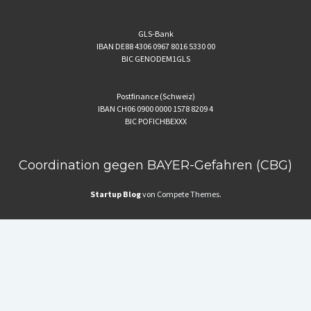
GLS-Bank
IBAN DE88 4306 0967 8016 5330 00
BIC GENODEM1GLS
Postfinance (Schweiz)
IBAN CH06 0900 0000 1578 8209 4
BIC POFICHBEXXX
Coordination gegen BAYER-Gefahren (CBG)
Startup Blog
von Compete Themes.