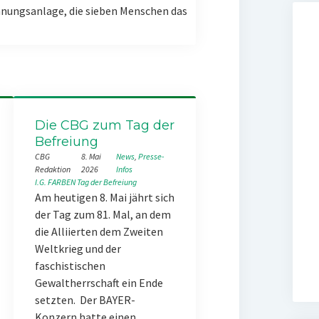
nungsanlage, die sieben Menschen das
Die CBG zum Tag der
Befreiung
CBG
8. Mai
News
, 
Presse-
Redaktion
2026
Infos
I.G. FARBEN
Tag der Befreiung
Am heutigen 8. Mai jährt sich
der Tag zum 81. Mal, an dem
die Alliierten dem Zweiten
Weltkrieg und der
faschistischen
Gewaltherrschaft ein Ende
setzten. Der BAYER-
Konzern hatte einen