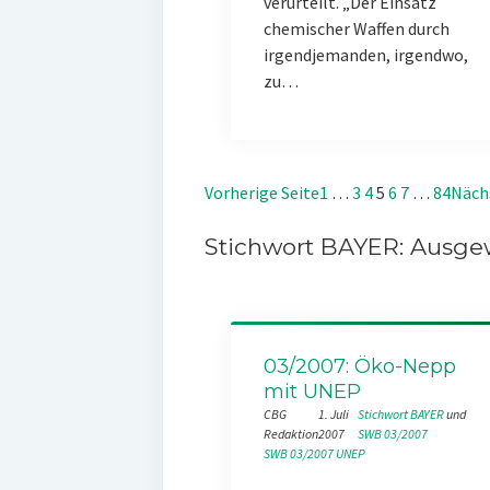
verurteilt. „Der Einsatz
chemischer Waffen durch
irgendjemanden, irgendwo,
zu…
Vorherige Seite
1
…
3
4
5
6
7
…
84
Näch
Stichwort BAYER: Ausgew
03/2007: Öko-Nepp
mit UNEP
CBG
1. Juli
Stichwort BAYER
 und 
Redaktion
2007
SWB 03/2007
SWB 03/2007
UNEP