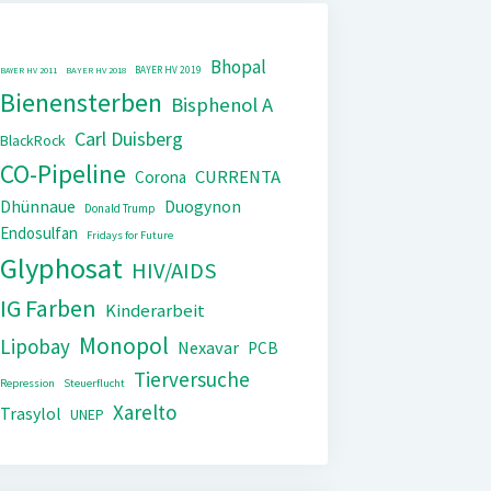
Bhopal
BAYER HV 2019
BAYER HV 2011
BAYER HV 2018
Bienensterben
Bisphenol A
Carl Duisberg
BlackRock
CO-Pipeline
CURRENTA
Corona
Dhünnaue
Duogynon
Donald Trump
Endosulfan
Fridays for Future
Glyphosat
HIV/AIDS
IG Farben
Kinderarbeit
Monopol
Lipobay
Nexavar
PCB
Tierversuche
Repression
Steuerflucht
Xarelto
Trasylol
UNEP