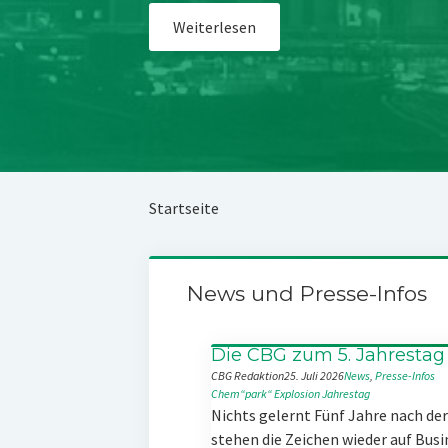
Weiterlesen
Startseite
News und Presse-Infos
Die CBG zum 5. Jahrestag
CBG Redaktion
25. Juli 2026
News
, 
Presse-Infos
Chem“park“
Explosion
Jahrestag
Nichts gelernt Fünf Jahre nach d
stehen die Zeichen wieder auf Busi