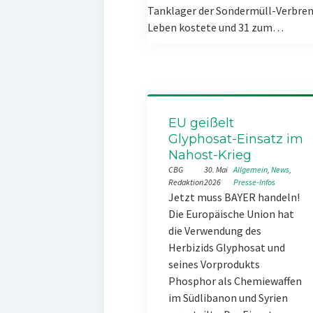
Tanklager der Sondermüll-Verbren
Leben kostete und 31 zum…
EU geißelt
Glyphosat-Einsatz im
Nahost-Krieg
CBG
30. Mai
Allgemein
, 
News
, 
Redaktion
2026
Presse-Infos
Jetzt muss BAYER handeln!
Die Europäische Union hat
die Verwendung des
Herbizids Glyphosat und
seines Vorprodukts
Phosphor als Chemiewaffen
im Südlibanon und Syrien