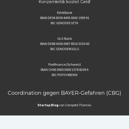
Konzernkritik kostet Geld!
EthikBank
IBAN DE94 8309 4495 0003 1999 91
BIC GENODEF1ETK
GLS-Bank
IBAN DE88 4306 0967 8016 5330 00
BIC GENODEM1GLS
Postfinance (Schweiz)
IBAN CH06 0900 0000 1578 8209 4
BIC POFICHBEXXX
Coordination gegen BAYER-Gefahren (CBG)
Startup Blog
von Compete Themes.