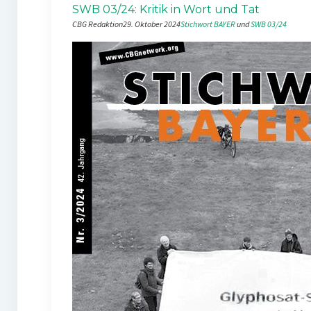
SWB 03/24: Kritik in Wort und Tat
CBG Redaktion
29. Oktober 2024
Stichwort BAYER
 und 
SWB 03/24