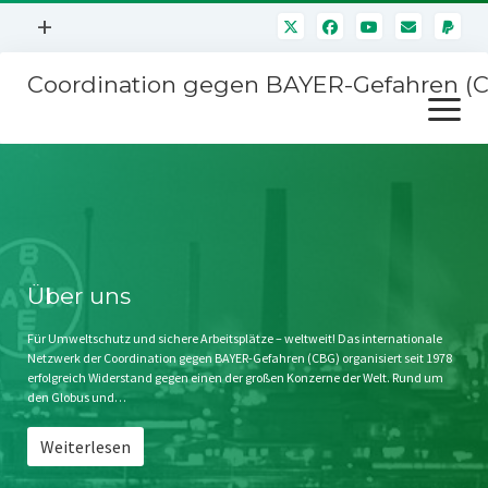
Menü
+
öffnen
Coordination gegen BAYER-Gefahren (
Mitmachen
Menü
Newsletter
öffnen
Presse
Kampagnen
Über uns
BAYER-Hauptversammlungen
Kontakt
Stichwort BAYER
Impressum
Über uns
Jahrestagung
Störfälle
Für Umweltschutz und sichere Arbeitsplätze – weltweit! Das internationale
Netzwerk der Coordination gegen BAYER-Gefahren (CBG) organisiert seit 1978
SPENDEN
erfolgreich Widerstand gegen einen der großen Konzerne der Welt. Rund um
den Globus und…
Weiterlesen