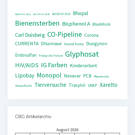
Bhopal
BAYER HV 2019
BAYER HV 2011
BAYER HV 2018
Bienensterben
Bisphenol A
BlackRock
CO-Pipeline
Carl Duisberg
Corona
CURRENTA
Dhünnaue
Duogynon
Donald Trump
Glyphosat
Endosulfan
Fridays for Future
IG Farben
HIV/AIDS
Kinderarbeit
Monopol
Lipobay
Nexavar
PCB
Repression
Tierversuche
Xarelto
Trasylol
UNEP
Steuerflucht
CBG Artikelarchiv
August 2026