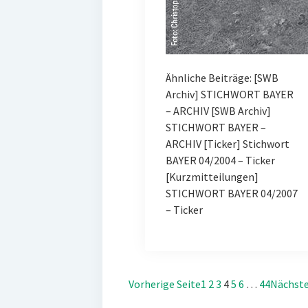
Ähnliche Beiträge: [SWB
Archiv] STICHWORT BAYER
– ARCHIV [SWB Archiv]
STICHWORT BAYER –
ARCHIV [Ticker] Stichwort
BAYER 04/2004 – Ticker
[Kurzmitteilungen]
STICHWORT BAYER 04/2007
– Ticker
Vorherige Seite
1
2
3
4
5
6
…
44
Nächste