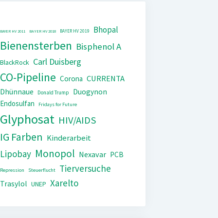
Bhopal
BAYER HV 2019
BAYER HV 2011
BAYER HV 2018
Bienensterben
Bisphenol A
Carl Duisberg
BlackRock
CO-Pipeline
CURRENTA
Corona
Dhünnaue
Duogynon
Donald Trump
Endosulfan
Fridays for Future
Glyphosat
HIV/AIDS
IG Farben
Kinderarbeit
Monopol
Lipobay
Nexavar
PCB
Tierversuche
Repression
Steuerflucht
Xarelto
Trasylol
UNEP