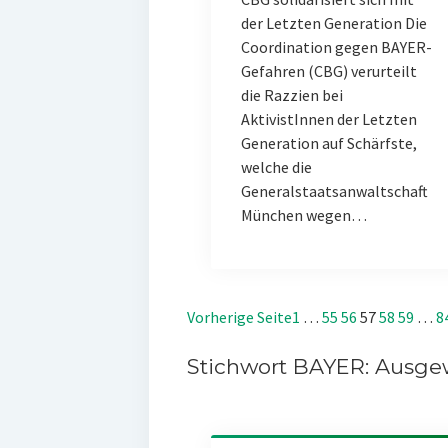
der Letzten Generation Die
Coordination gegen BAYER-
Gefahren (CBG) verurteilt
die Razzien bei
AktivistInnen der Letzten
Generation auf Schärfste,
welche die
Generalstaatsanwaltschaft
München wegen…
Vorherige Seite
1
…
55
56
57
58
59
…
8
Stichwort BAYER: Ausgew