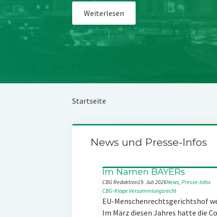
Weiterlesen
Startseite
News und Presse-Infos
Im Namen BAYERs
CBG Redaktion
19. Juli 2026
News
, 
Presse-Infos
CBG-Klage
Versammlungsrecht
EU-Menschenrechtsgerichtshof w
Im März diesen Jahres hatte die 