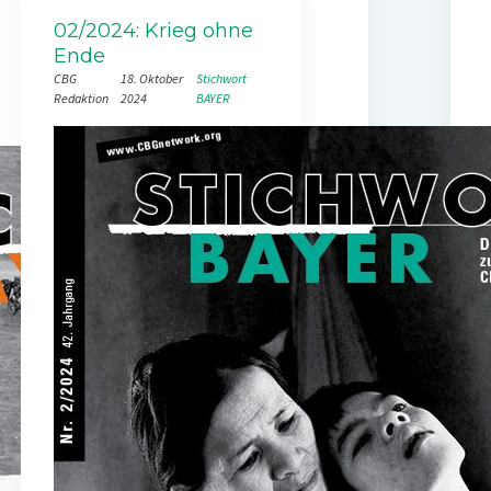
02/2024: Krieg ohne
Ende
CBG
18. Oktober
Stichwort
Redaktion
2024
BAYER