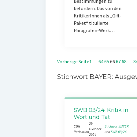
Bestimmungen zu
befördern. Das von den
KritikerInnen als „Gift-
Paket“ titulierte
Paragrafen-Werk…
Vorherige Seite
1
…
64
65
66
67
68
…
8
Stichwort BAYER: Ausgew
SWB 03/24: Kritik in
Wort und Tat
29.
CBG
Stichwort BAYER
Oktober
Redaktion
und 
SWB 03/24
2024