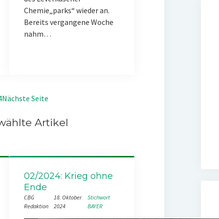
Chemie„parks“ wieder an.
Bereits vergangene Woche
nahm…
4
Nächste Seite
ählte Artikel
02/2024: Krieg ohne
Ende
CBG
18. Oktober
Stichwort
Redaktion
2024
BAYER