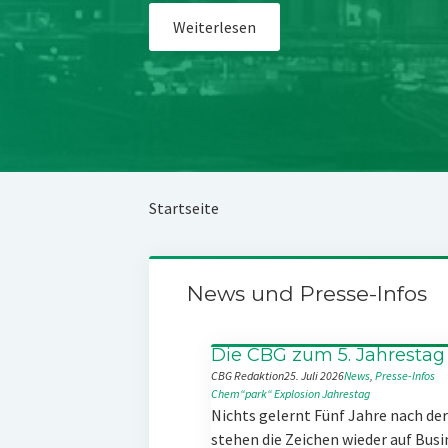
Weiterlesen
Startseite
News und Presse-Infos
Die CBG zum 5. Jahrestag
CBG Redaktion
25. Juli 2026
News
, 
Presse-Infos
Chem“park“
Explosion
Jahrestag
Nichts gelernt Fünf Jahre nach d
stehen die Zeichen wieder auf Busi