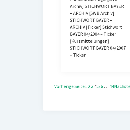
Archiv] STICHWORT BAYER
– ARCHIV [SWB Archiv]
STICHWORT BAYER –
ARCHIV [Ticker] Stichwort
BAYER 04/2004 – Ticker
[Kurzmitteilungen]
STICHWORT BAYER 04/2007
– Ticker
Vorherige Seite
1
2
3
4
5
6
…
44
Nächste