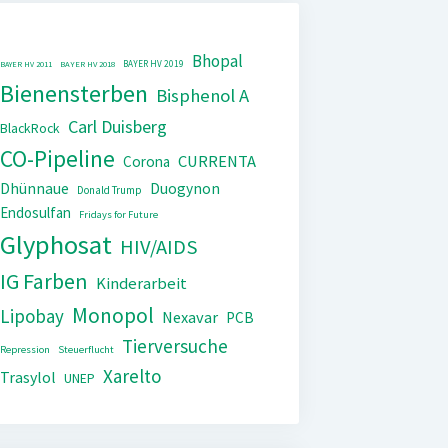
Bhopal
BAYER HV 2019
BAYER HV 2011
BAYER HV 2018
Bienensterben
Bisphenol A
Carl Duisberg
BlackRock
CO-Pipeline
CURRENTA
Corona
Dhünnaue
Duogynon
Donald Trump
Endosulfan
Fridays for Future
Glyphosat
HIV/AIDS
IG Farben
Kinderarbeit
Monopol
Lipobay
Nexavar
PCB
Tierversuche
Repression
Steuerflucht
Xarelto
Trasylol
UNEP