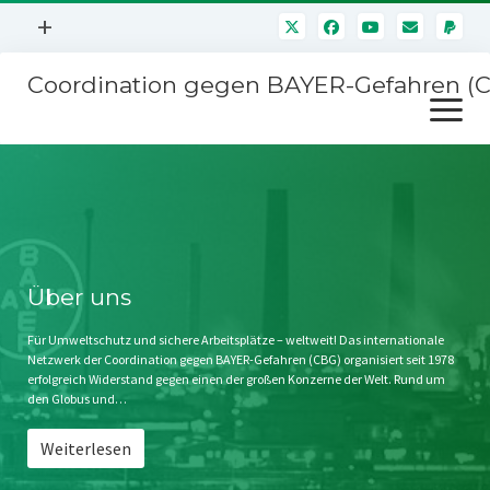
Menü
+
öffnen
Coordination gegen BAYER-Gefahren (
Mitmachen
Menü
Newsletter
öffnen
Presse
Kampagnen
Über uns
BAYER-Hauptversammlungen
Kontakt
Stichwort BAYER
Impressum
Über uns
Jahrestagung
Störfälle
Für Umweltschutz und sichere Arbeitsplätze – weltweit! Das internationale
Netzwerk der Coordination gegen BAYER-Gefahren (CBG) organisiert seit 1978
SPENDEN
erfolgreich Widerstand gegen einen der großen Konzerne der Welt. Rund um
den Globus und…
Weiterlesen