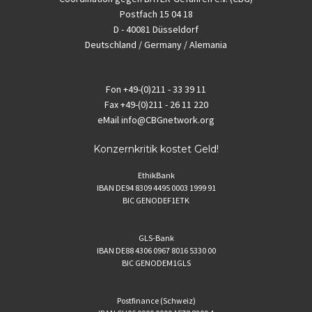
Postfach 15 04 18
D - 40081 Düsseldorf
Deutschland / Germany / Alemania
Fon
+49-(0)211 - 33 39 11
Fax
+49-(0)211 - 26 11 220
eMail
info@CBGnetwork.org
Konzernkritik kostet Geld!
EthikBank
IBAN DE94 8309 4495 0003 1999 91
BIC GENODEF1ETK
GLS-Bank
IBAN DE88 4306 0967 8016 5330 00
BIC GENODEM1GLS
Postfinance (Schweiz)