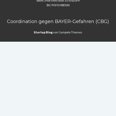
IBAN CH06 0900 0000 1578 8209 4
BIC POFICHBEXXX
Coordination gegen BAYER-Gefahren (CBG)
Startup Blog
von Compete Themes.