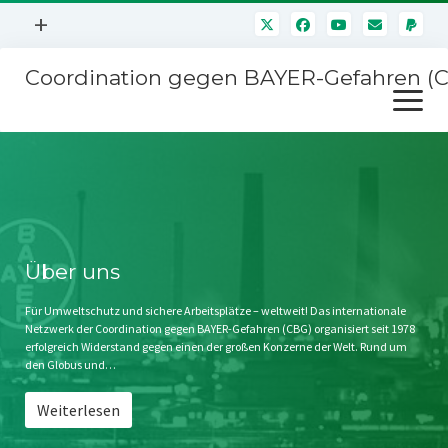
Menü
+
öffnen
Coordination gegen BAYER-Gefahren (
Mitmachen
Menü
Newsletter
öffnen
Presse
Kampagnen
Über uns
BAYER-Hauptversammlungen
Kontakt
Stichwort BAYER
Impressum
Über uns
Jahrestagung
Störfälle
Für Umweltschutz und sichere Arbeitsplätze – weltweit! Das internationale
Netzwerk der Coordination gegen BAYER-Gefahren (CBG) organisiert seit 1978
SPENDEN
erfolgreich Widerstand gegen einen der großen Konzerne der Welt. Rund um
den Globus und…
Weiterlesen