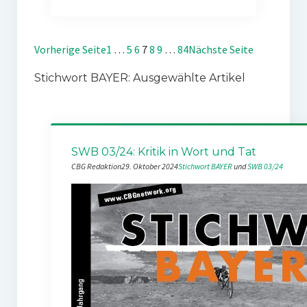
Vorherige Seite
1
…
5
6
7
8
9
…
84
Nächste Seite
Stichwort BAYER: Ausgewählte Artikel
SWB 03/24: Kritik in Wort und Tat
CBG Redaktion
29. Oktober 2024
Stichwort BAYER
 und 
SWB 03/24