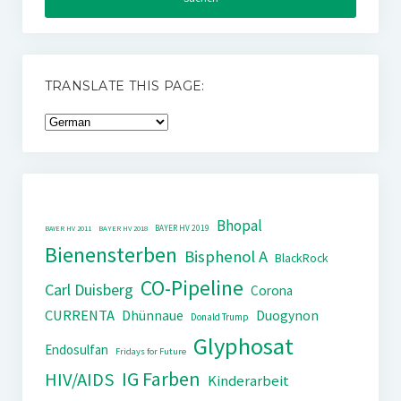
TRANSLATE THIS PAGE:
Bhopal
BAYER HV 2019
BAYER HV 2011
BAYER HV 2018
Bienensterben
Bisphenol A
BlackRock
CO-Pipeline
Carl Duisberg
Corona
CURRENTA
Dhünnaue
Duogynon
Donald Trump
Glyphosat
Endosulfan
Fridays for Future
IG Farben
HIV/AIDS
Kinderarbeit