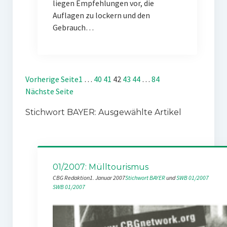
liegen Empfehlungen vor, die
Auflagen zu lockern und den
Gebrauch…
Vorherige Seite
1
…
40
41
42
43
44
…
84
Nächste Seite
Stichwort BAYER: Ausgewählte Artikel
01/2007: Mülltourismus
CBG Redaktion
1. Januar 2007
Stichwort BAYER
 und 
SWB 01/2007
SWB 01/2007