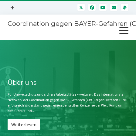
Menü
+
öffnen
Coordination gegen BAYER-Gefahren (
Mitmachen
Menü
Newsletter
öffnen
Presse
Kampagnen
Über uns
BAYER-Hauptversammlungen
Kontakt
Stichwort BAYER
Impressum
Über uns
Jahrestagung
Störfälle
Für Umweltschutz und sichere Arbeitsplätze – weltweit! Das internationale
Netzwerk der Coordination gegen BAYER-Gefahren (CBG) organisiert seit 1978
SPENDEN
erfolgreich Widerstand gegen einen der großen Konzerne der Welt. Rund um
den Globus und…
Weiterlesen