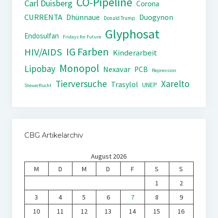
CO-Pipeline
Carl Duisberg
Corona
CURRENTA
Dhünnaue
Duogynon
Donald Trump
Glyphosat
Endosulfan
Fridays for Future
IG Farben
HIV/AIDS
Kinderarbeit
Monopol
Lipobay
Nexavar
PCB
Repression
Tierversuche
Xarelto
Trasylol
UNEP
Steuerflucht
CBG Artikelarchiv
August 2026
M
D
M
D
F
S
S
1
2
3
4
5
6
7
8
9
10
11
12
13
14
15
16