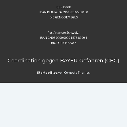
GLS-Bank
IBAN DE88 4306 0967 8016 5330 00
BIC GENODEM1GLS
Postfinance (Schweiz)
IBAN CH06 0900 0000 1578 8209 4
BIC POFICHBEXXX
Coordination gegen BAYER-Gefahren (CBG)
Startup Blog
von Compete Themes.