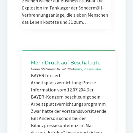
Zeichen wieder auf Business as usual. Die
Explosion im Tanklager der Sondermüll-
Verbrennungsanlage, die sieben Menschen
das Leben kostete und 31 zum…
Mehr Druck auf Beschäftigte
Marius Stelzmann
16. Juli 2024
News
, 
Presse-Infos
BAYER forciert
Arbeitsplatzvernichtung Presse-
Information vom 12.07.204 Der
BAYER-Konzern beschleunigt sein
Arbeitsplatzvernichtungsprogramm.
Zwar hatte der Vorstandsvorsitzende
Bill Anderson schon bei der
Bilanzpressekonferenz im Mai
dessen „Erfolge“ herausgestrichen