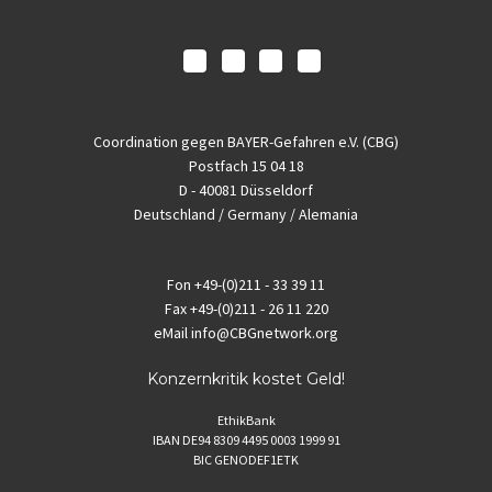
Coordination gegen BAYER-Gefahren e.V. (CBG)
Postfach 15 04 18
D - 40081 Düsseldorf
Deutschland / Germany / Alemania
Fon
+49-(0)211 - 33 39 11
Fax
+49-(0)211 - 26 11 220
eMail
info@CBGnetwork.org
Konzernkritik kostet Geld!
EthikBank
IBAN DE94 8309 4495 0003 1999 91
BIC GENODEF1ETK