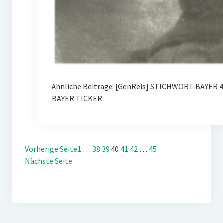
Ähnliche Beiträge: [GenReis] STICHWORT BAYER 
BAYER TICKER
Vorherige Seite
1
…
38
39
40
41
42
…
45
Nächste Seite