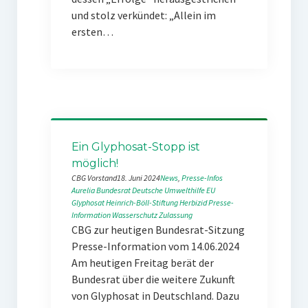
und stolz verkündet: „Allein im
ersten…
Ein Glyphosat-Stopp ist
möglich!
CBG Vorstand
18. Juni 2024
News
, 
Presse-Infos
Aurelia
Bundesrat
Deutsche Umwelthilfe
EU
Glyphosat
Heinrich-Böll-Stiftung
Herbizid
Presse-
Information
Wasserschutz
Zulassung
CBG zur heutigen Bundesrat-Sitzung
Presse-Information vom 14.06.2024
Am heutigen Freitag berät der
Bundesrat über die weitere Zukunft
von Glyphosat in Deutschland. Dazu