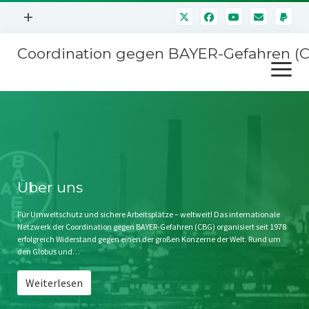
Menü
+
öffnen
Coordination gegen BAYER-Gefahren (
Mitmachen
Menü
Newsletter
öffnen
Presse
Kampagnen
Über uns
BAYER-Hauptversammlungen
Kontakt
Stichwort BAYER
Impressum
Über uns
Jahrestagung
Störfälle
Für Umweltschutz und sichere Arbeitsplätze – weltweit! Das internationale
Netzwerk der Coordination gegen BAYER-Gefahren (CBG) organisiert seit 1978
SPENDEN
erfolgreich Widerstand gegen einen der großen Konzerne der Welt. Rund um
den Globus und…
Weiterlesen