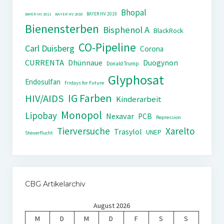
Bhopal
BAYER HV 2019
BAYER HV 2011
BAYER HV 2018
Bienensterben
Bisphenol A
BlackRock
CO-Pipeline
Carl Duisberg
Corona
CURRENTA
Dhünnaue
Duogynon
Donald Trump
Glyphosat
Endosulfan
Fridays for Future
IG Farben
HIV/AIDS
Kinderarbeit
Monopol
Lipobay
Nexavar
PCB
Repression
Tierversuche
Xarelto
Trasylol
UNEP
Steuerflucht
CBG Artikelarchiv
August 2026
M
D
M
D
F
S
S