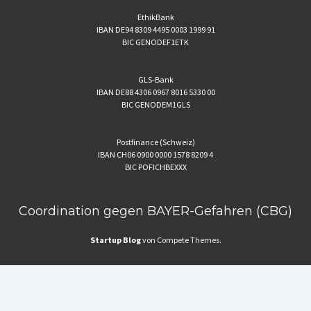
EthikBank
IBAN DE94 8309 4495 0003 1999 91
BIC GENODEF1ETK
GLS-Bank
IBAN DE88 4306 0967 8016 5330 00
BIC GENODEM1GLS
Postfinance (Schweiz)
IBAN CH06 0900 0000 1578 8209 4
BIC POFICHBEXXX
Coordination gegen BAYER-Gefahren (CBG)
Startup Blog
von Compete Themes.