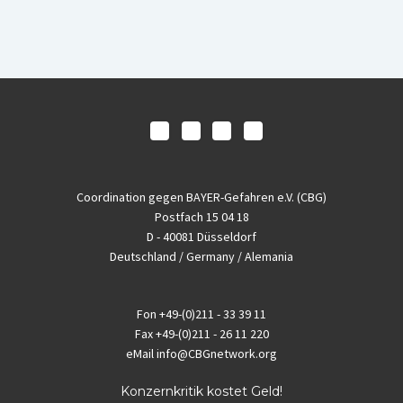
Coordination gegen BAYER-Gefahren e.V. (CBG)
Postfach 15 04 18
D - 40081 Düsseldorf
Deutschland / Germany / Alemania
Fon
+49-(0)211 - 33 39 11
Fax
+49-(0)211 - 26 11 220
eMail
info@CBGnetwork.org
Konzernkritik kostet Geld!