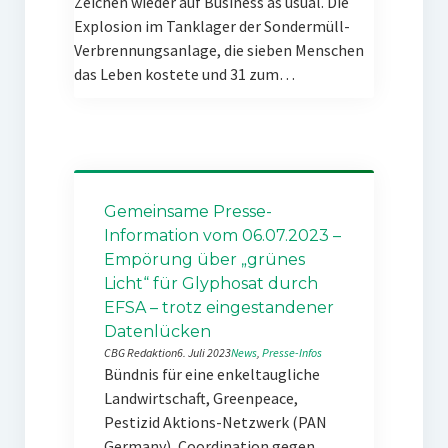
Zeichen wieder auf Business as usual. Die
Explosion im Tanklager der Sondermüll-
Verbrennungsanlage, die sieben Menschen
das Leben kostete und 31 zum…
Gemeinsame Presse-
Information vom 06.07.2023 –
Empörung über „grünes
Licht“ für Glyphosat durch
EFSA – trotz eingestandener
Datenlücken
CBG Redaktion
6. Juli 2023
News
, 
Presse-Infos
Bündnis für eine enkeltaugliche
Landwirtschaft, Greenpeace,
Pestizid Aktions-Netzwerk (PAN
Germany), Coordination gegen