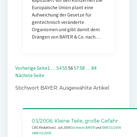
kapituliert vor den Konzernen Die
Europäische Union plant eine
Aufweichung der Gesetze für
gentechnisch veränderte
Organismen und gibt damit dem
Drängen von BAYER & Co. nach.…
Vorherige Seite
1
…
54
55
56
57
58
…
84
Nächste Seite
Stichwort BAYER: Ausgewählte Artikel
03/2006: Kleine Teile, große Gefahr
CBG Redaktion
1. Juli 2006
Stichwort BAYER
 und 
SWB 03/2006
SWB 03/2006