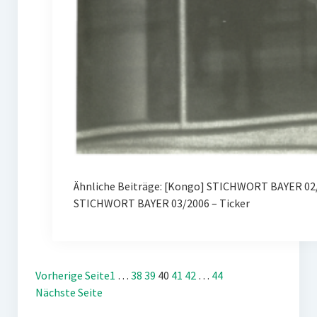
Ähnliche Beiträge: [Kongo] STICHWORT BAYER 02/
STICHWORT BAYER 03/2006 – Ticker
Vorherige Seite
1
…
38
39
40
41
42
…
44
Nächste Seite