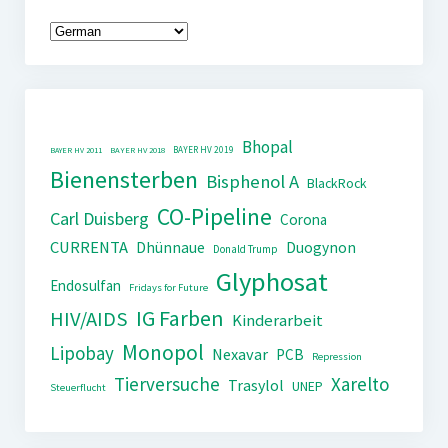
Bhopal
BAYER HV 2019
BAYER HV 2011
BAYER HV 2018
Bienensterben
Bisphenol A
BlackRock
CO-Pipeline
Carl Duisberg
Corona
CURRENTA
Dhünnaue
Duogynon
Donald Trump
Glyphosat
Endosulfan
Fridays for Future
IG Farben
HIV/AIDS
Kinderarbeit
Monopol
Lipobay
Nexavar
PCB
Repression
Tierversuche
Xarelto
Trasylol
UNEP
Steuerflucht