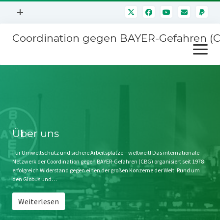
Menü
+
öffnen
Coordination gegen BAYER-Gefahren (
Mitmachen
Menü
Newsletter
öffnen
Presse
Kampagnen
Über uns
BAYER-Hauptversammlungen
Kontakt
Stichwort BAYER
Impressum
Über uns
Jahrestagung
Störfälle
Für Umweltschutz und sichere Arbeitsplätze – weltweit! Das internationale
Netzwerk der Coordination gegen BAYER-Gefahren (CBG) organisiert seit 1978
SPENDEN
erfolgreich Widerstand gegen einen der großen Konzerne der Welt. Rund um
den Globus und…
Weiterlesen