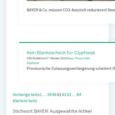
BAYER & Co. müssen CO2-Ausstoß reduzieren! Deuts
Kein Blankoscheck für Glyphosat
CBG Redaktion
17. Oktober 2022
News
, 
Presse-Infos
Glyphosat
Provisorische Zulassungsverlängerung scheitert D
Vorherige Seite
1
…
59
60
61
62
63
…
84
Nächste Seite
Stichwort BAYER: Ausgewählte Artikel