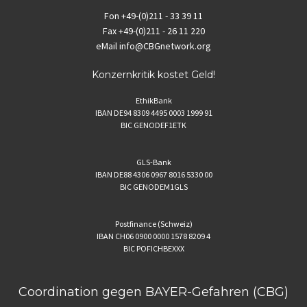
Fon
+49-(0)211 - 33 39 11
Fax
+49-(0)211 - 26 11 220
eMail
info@CBGnetwork.org
Konzernkritik kostet Geld!
EthikBank
IBAN DE94 8309 4495 0003 1999 91
BIC GENODEF1ETK
GLS-Bank
IBAN DE88 4306 0967 8016 5330 00
BIC GENODEM1GLS
Postfinance (Schweiz)
IBAN CH06 0900 0000 1578 8209 4
BIC POFICHBEXXX
Coordination gegen BAYER-Gefahren (CBG)