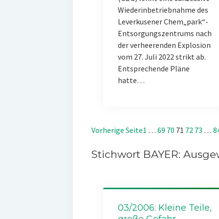
Wiederinbetriebnahme des
Leverkusener Chem„park“-
Entsorgungszentrums nach
der verheerenden Explosion
vom 27. Juli 2022 strikt ab.
Entsprechende Pläne
hatte…
Vorherige Seite
1
…
69
70
71
72
73
…
8
Stichwort BAYER: Ausgew
03/2006: Kleine Teile,
große Gefahr