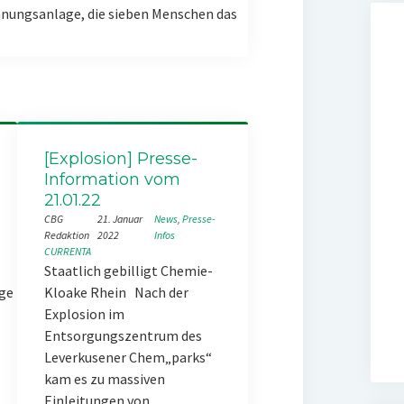
nungsanlage, die sieben Menschen das
[Explosion] Presse-
Information vom
21.01.22
CBG
21. Januar
News
, 
Presse-
Redaktion
2022
Infos
CURRENTA
Staatlich gebilligt Chemie-
ge
Kloake Rhein Nach der
Explosion im
Entsorgungszentrum des
Leverkusener Chem„parks“
kam es zu massiven
Einleitungen von