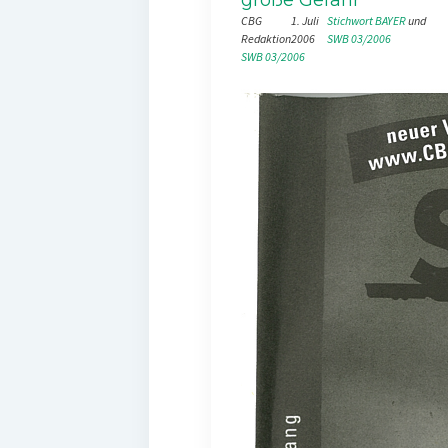
CBG
1. Juli
Stichwort BAYER
 und 
Redaktion
2006
SWB 03/2006
SWB 03/2006