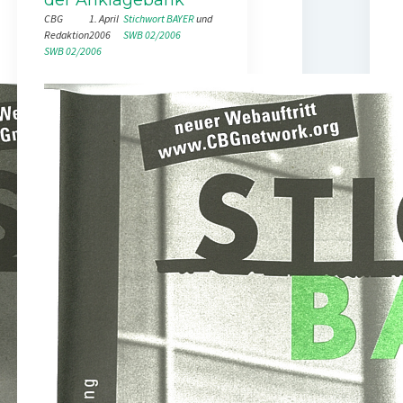
CBG
1. April
Stichwort BAYER
 und 
Redaktion
2006
SWB 02/2006
SWB 02/2006