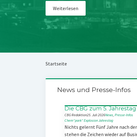
Weiterlesen
Startseite
News und Presse-Infos
Die CBG zum 5. Jahrestag
CBG Redaktion
25. Juli 2026
News
, 
Presse-Infos
Chem“park“
Explosion
Jahrestag
Nichts gelernt Fünf Jahre nach d
stehen die Zeichen wieder auf Busi