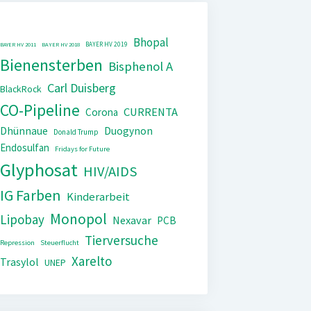
Bhopal
BAYER HV 2019
BAYER HV 2011
BAYER HV 2018
Bienensterben
Bisphenol A
Carl Duisberg
BlackRock
CO-Pipeline
CURRENTA
Corona
Dhünnaue
Duogynon
Donald Trump
Endosulfan
Fridays for Future
Glyphosat
HIV/AIDS
IG Farben
Kinderarbeit
Monopol
Lipobay
Nexavar
PCB
Tierversuche
Repression
Steuerflucht
Xarelto
Trasylol
UNEP