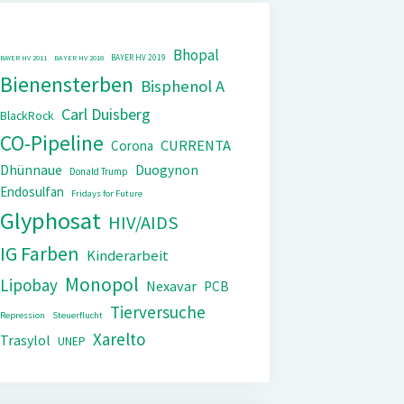
Bhopal
BAYER HV 2019
BAYER HV 2011
BAYER HV 2018
Bienensterben
Bisphenol A
Carl Duisberg
BlackRock
CO-Pipeline
CURRENTA
Corona
Dhünnaue
Duogynon
Donald Trump
Endosulfan
Fridays for Future
Glyphosat
HIV/AIDS
IG Farben
Kinderarbeit
Monopol
Lipobay
Nexavar
PCB
Tierversuche
Repression
Steuerflucht
Xarelto
Trasylol
UNEP