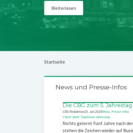
Weiterlesen
Startseite
News und Presse-Infos
Die CBG zum 5. Jahrestag
CBG Redaktion
25. Juli 2026
News
, 
Presse-Infos
Chem“park“
Explosion
Jahrestag
Nichts gelernt Fünf Jahre nach d
stehen die Zeichen wieder auf Busi