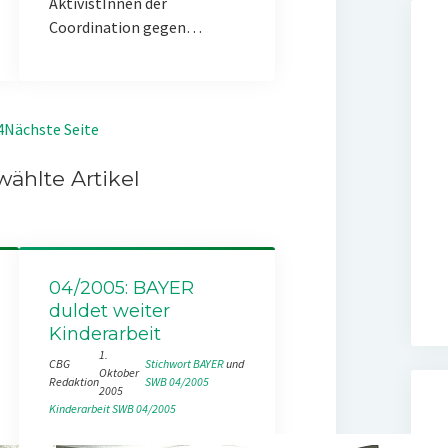
AktivistInnen der
Coordination gegen…
4
Nächste Seite
ählte Artikel
04/2005: BAYER
duldet weiter
Kinderarbeit
1.
CBG
Stichwort BAYER
 und 
Oktober
Redaktion
SWB 04/2005
2005
Kinderarbeit
SWB 04/2005