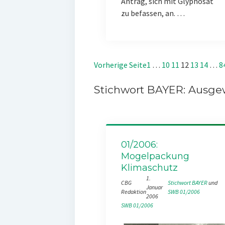
Antrag, sich mit Glyphosat
zu befassen, an. …
Vorherige Seite
1
…
10
11
12
13
14
…
8
Stichwort BAYER: Ausgew
01/2006:
Mogelpackung
Klimaschutz
1.
CBG
Stichwort BAYER
 und 
Januar
Redaktion
SWB 01/2006
2006
SWB 01/2006