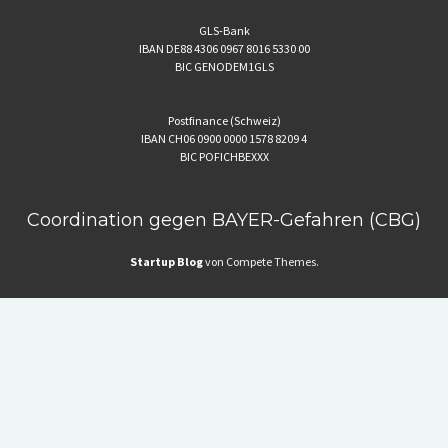
GLS-Bank
IBAN DE88 4306 0967 8016 5330 00
BIC GENODEM1GLS
Postfinance (Schweiz)
IBAN CH06 0900 0000 1578 8209 4
BIC POFICHBEXXX
Coordination gegen BAYER-Gefahren (CBG)
Startup Blog
von Compete Themes.