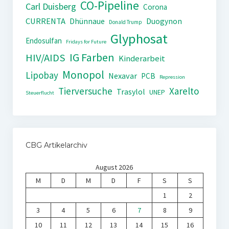
CO-Pipeline
Carl Duisberg
Corona
CURRENTA
Dhünnaue
Duogynon
Donald Trump
Glyphosat
Endosulfan
Fridays for Future
IG Farben
HIV/AIDS
Kinderarbeit
Monopol
Lipobay
Nexavar
PCB
Repression
Tierversuche
Xarelto
Trasylol
UNEP
Steuerflucht
CBG Artikelarchiv
August 2026
M
D
M
D
F
S
S
1
2
3
4
5
6
7
8
9
10
11
12
13
14
15
16