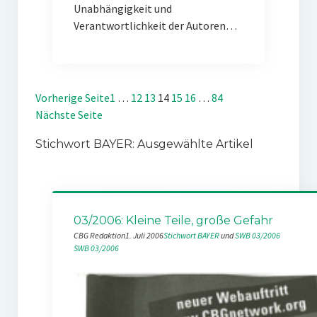
Unabhängigkeit und
Verantwortlichkeit der Autoren…
Vorherige Seite
1
…
12
13
14
15
16
…
84
Nächste Seite
Stichwort BAYER: Ausgewählte Artikel
03/2006: Kleine Teile, große Gefahr
CBG Redaktion
1. Juli 2006
Stichwort BAYER
 und 
SWB 03/2006
SWB 03/2006