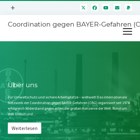
Menü
+
öffnen
Coordination gegen BAYER-Gefahren (
Mitmachen
Menü
Newsletter
öffnen
Presse
Kampagnen
Über uns
BAYER-Hauptversammlungen
Kontakt
Stichwort BAYER
Impressum
Über uns
Jahrestagung
Störfälle
Für Umweltschutz und sichere Arbeitsplätze – weltweit! Das internationale
Netzwerk der Coordination gegen BAYER-Gefahren (CBG) organisiert seit 1978
SPENDEN
erfolgreich Widerstand gegen einen der großen Konzerne der Welt. Rund um
den Globus und…
Weiterlesen