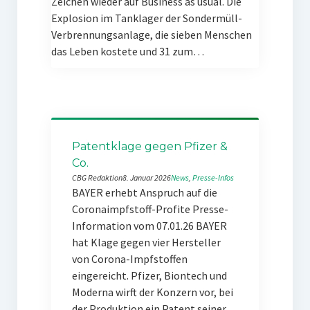
Zeichen wieder auf Business as usual. Die
Explosion im Tanklager der Sondermüll-
Verbrennungsanlage, die sieben Menschen
das Leben kostete und 31 zum…
Patentklage gegen Pfizer &
Co.
CBG Redaktion
8. Januar 2026
News
, 
Presse-Infos
BAYER erhebt Anspruch auf die
Coronaimpfstoff-Profite Presse-
Information vom 07.01.26 BAYER
hat Klage gegen vier Hersteller
von Corona-Impfstoffen
eingereicht. Pfizer, Biontech und
Moderna wirft der Konzern vor, bei
der Produktion ein Patent seiner…