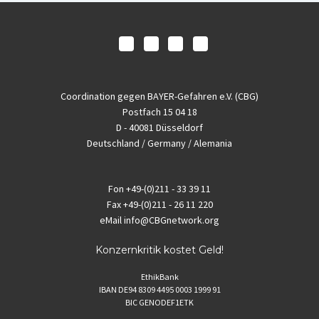
Coordination gegen BAYER-Gefahren e.V. (CBG)
Postfach 15 04 18
D - 40081 Düsseldorf
Deutschland / Germany / Alemania
Fon
+49-(0)211 - 33 39 11
Fax
+49-(0)211 - 26 11 220
eMail
info@CBGnetwork.org
Konzernkritik kostet Geld!
EthikBank
IBAN DE94 8309 4495 0003 1999 91
BIC GENODEF1ETK