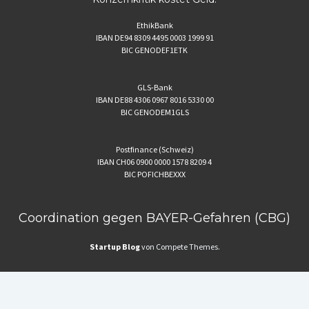
EthikBank
IBAN DE94 8309 4495 0003 1999 91
BIC GENODEF1ETK
GLS-Bank
IBAN DE88 4306 0967 8016 5330 00
BIC GENODEM1GLS
Postfinance (Schweiz)
IBAN CH06 0900 0000 1578 8209 4
BIC POFICHBEXXX
Coordination gegen BAYER-Gefahren (CBG)
Startup Blog
von Compete Themes.