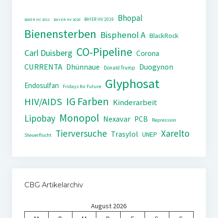
Bhopal
BAYER HV 2019
BAYER HV 2011
BAYER HV 2018
Bienensterben
Bisphenol A
BlackRock
CO-Pipeline
Carl Duisberg
Corona
CURRENTA
Dhünnaue
Duogynon
Donald Trump
Glyphosat
Endosulfan
Fridays for Future
IG Farben
HIV/AIDS
Kinderarbeit
Monopol
Lipobay
Nexavar
PCB
Repression
Tierversuche
Xarelto
Trasylol
UNEP
Steuerflucht
CBG Artikelarchiv
August 2026