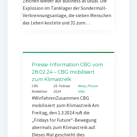
Zeichen wieder auf Business as usual. Die
Explosion im Tanklager der Sondermüll-
Verbrennungsanlage, die sieben Menschen
das Leben kostete und 31 zum…
Presse-Information CBG vom
28.02.24 – CBG mobilisiert
zum Klimastreik
CBG
28. Februar
News
, 
Presse-
Redaktion
2024
Infos
#WirFahrenZusammen CBG
mobilisiert zum Klimastreik Am
Freitag, den 1.3.2024 ruft die
„Fridays for Future“-Bewegung
abermals zum Klimastreik auf.
Dieses Mal geschieht dies