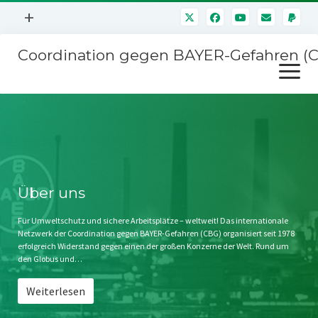
Menü
+
öffnen
Coordination gegen BAYER-Gefahren (
Mitmachen
Menü
Newsletter
öffnen
Presse
Kampagnen
Über uns
BAYER-Hauptversammlungen
Kontakt
Stichwort BAYER
Impressum
Über uns
Jahrestagung
Störfälle
Für Umweltschutz und sichere Arbeitsplätze – weltweit! Das internationale
Netzwerk der Coordination gegen BAYER-Gefahren (CBG) organisiert seit 1978
SPENDEN
erfolgreich Widerstand gegen einen der großen Konzerne der Welt. Rund um
den Globus und…
Weiterlesen