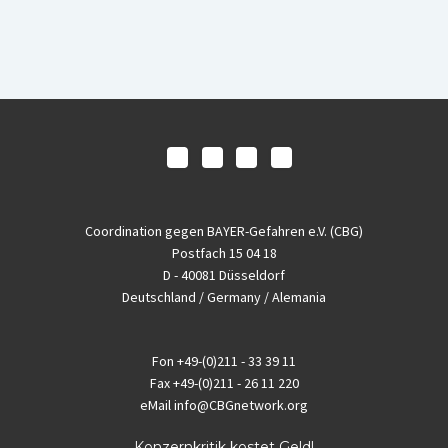
Coordination gegen BAYER-Gefahren e.V. (CBG)
Postfach 15 04 18
D - 40081 Düsseldorf
Deutschland / Germany / Alemania
Fon
+49-(0)211 - 33 39 11
Fax
+49-(0)211 - 26 11 220
eMail
info@CBGnetwork.org
Konzernkritik kostet Geld!