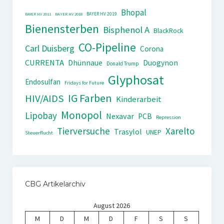
Bhopal
BAYER HV 2019
BAYER HV 2011
BAYER HV 2018
Bienensterben
Bisphenol A
BlackRock
CO-Pipeline
Carl Duisberg
Corona
CURRENTA
Dhünnaue
Duogynon
Donald Trump
Glyphosat
Endosulfan
Fridays for Future
IG Farben
HIV/AIDS
Kinderarbeit
Monopol
Lipobay
Nexavar
PCB
Repression
Tierversuche
Xarelto
Trasylol
UNEP
Steuerflucht
CBG Artikelarchiv
August 2026
M
D
M
D
F
S
S