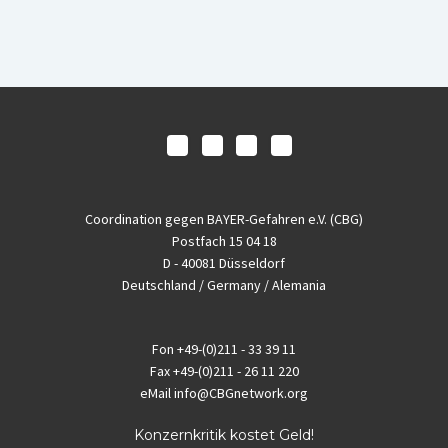
Coordination gegen BAYER-Gefahren e.V. (CBG)
Postfach 15 04 18
D - 40081 Düsseldorf
Deutschland / Germany / Alemania
Fon
+49-(0)211 - 33 39 11
Fax
+49-(0)211 - 26 11 220
eMail
info@CBGnetwork.org
Konzernkritik kostet Geld!