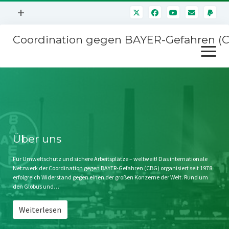
Menü
+
öffnen
Coordination gegen BAYER-Gefahren (
Mitmachen
Menü
Newsletter
öffnen
Presse
Kampagnen
Über uns
BAYER-Hauptversammlungen
Kontakt
Stichwort BAYER
Impressum
Über uns
Jahrestagung
Störfälle
Für Umweltschutz und sichere Arbeitsplätze – weltweit! Das internationale
Netzwerk der Coordination gegen BAYER-Gefahren (CBG) organisiert seit 1978
SPENDEN
erfolgreich Widerstand gegen einen der großen Konzerne der Welt. Rund um
den Globus und…
Weiterlesen