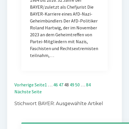
1984 bis 2016: 32 Jahre bei
BAYER/zuletzt als Chefjurist Die
BAYER-Karriere eines AfD-Nazi-
Geheimbündlers Der AfD-Politiker
Roland Hartwig, der im November
2023 an dem Geheimtreffen von
Partei-Mitgliedern mit Nazis,
Faschisten und Rechtsextremisten
teilnahm,…
Vorherige Seite
1
…
46
47
48
49
50
…
84
Nächste Seite
Stichwort BAYER: Ausgewählte Artikel