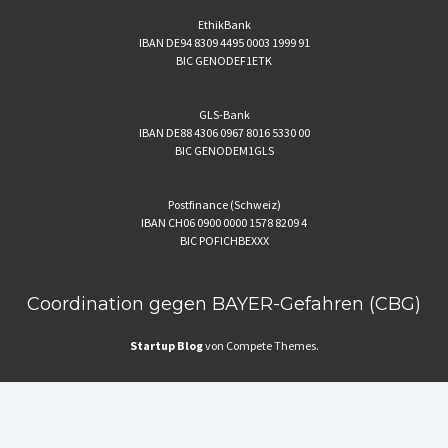
EthikBank
IBAN DE94 8309 4495 0003 1999 91
BIC GENODEF1ETK
GLS-Bank
IBAN DE88 4306 0967 8016 5330 00
BIC GENODEM1GLS
Postfinance (Schweiz)
IBAN CH06 0900 0000 1578 8209 4
BIC POFICHBEXXX
Coordination gegen BAYER-Gefahren (CBG)
Startup Blog
von Compete Themes.