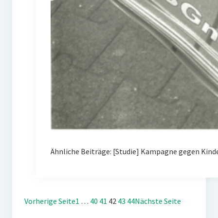
Ähnliche Beiträge: [Studie] Kampagne gegen Kin
Vorherige Seite
1
…
40
41
42
43
44
Nächste Seite