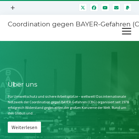
Menü
+
öffnen
Coordination gegen BAYER-Gefahren (
Mitmachen
Menü
Newsletter
öffnen
Presse
Kampagnen
Über uns
BAYER-Hauptversammlungen
Kontakt
Stichwort BAYER
Impressum
Über uns
Jahrestagung
Störfälle
Für Umweltschutz und sichere Arbeitsplätze – weltweit! Das internationale
Netzwerk der Coordination gegen BAYER-Gefahren (CBG) organisiert seit 1978
SPENDEN
erfolgreich Widerstand gegen einen der großen Konzerne der Welt. Rund um
den Globus und…
Weiterlesen