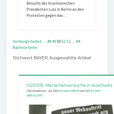
Besuchs des brasilianischen
Präsidenten Lula in Berlin an den
Protesten gegen das…
Vorherige Seite
1
…
48
49
50
51
52
…
84
Nächste Seite
Stichwort BAYER: Ausgewählte Artikel
03/2005: Menschenversuche in Auschwitz
CBG Redaktion
1. Juli 2005
Stichwort BAYER
 und 
SWB 03/2005
SWB 03/2005