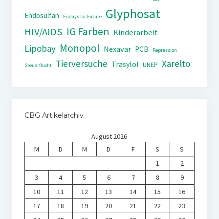
Glyphosat
Endosulfan
Fridays for Future
IG Farben
HIV/AIDS
Kinderarbeit
Monopol
Lipobay
Nexavar
PCB
Repression
Tierversuche
Xarelto
Trasylol
UNEP
Steuerflucht
CBG Artikelarchiv
August 2026
M
D
M
D
F
S
S
1
2
3
4
5
6
7
8
9
10
11
12
13
14
15
16
17
18
19
20
21
22
23