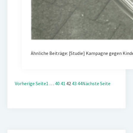
Ähnliche Beiträge: [Studie] Kampagne gegen Kin
Vorherige Seite
1
…
40
41
42
43
44
Nächste Seite