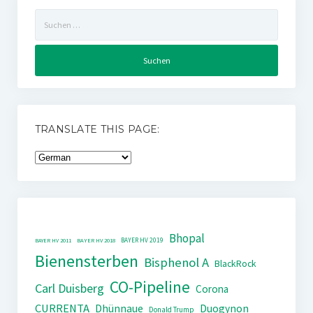
Suchen
nach:
TRANSLATE THIS PAGE:
Bhopal
BAYER HV 2019
BAYER HV 2011
BAYER HV 2018
Bienensterben
Bisphenol A
BlackRock
CO-Pipeline
Carl Duisberg
Corona
CURRENTA
Dhünnaue
Duogynon
Donald Trump