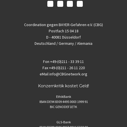
Coordination gegen BAYER-Gefahren e.V. (CBG)
Postfach 15 04 18
D - 40081 Düsseldorf
Deutschland / Germany / Alemania
Fon
+49-(0)211 - 33 39 11
Fax
+49-(0)211 - 26 11 220
eMail
info@CBGnetwork.org
Konzernkritik kostet Geld!
EthikBank
IBAN DE94 8309 4495 0003 1999 91
BIC GENODEF1ETK
GLS-Bank