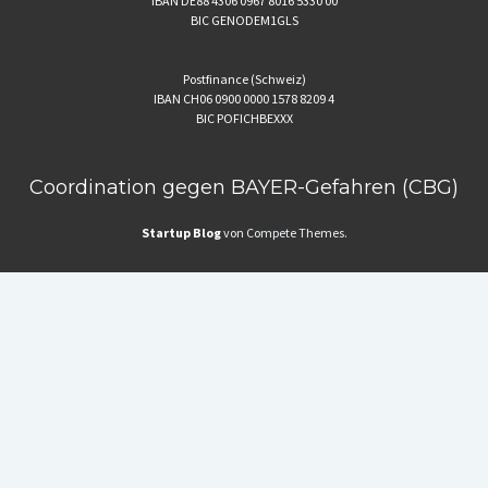
IBAN DE88 4306 0967 8016 5330 00
BIC GENODEM1GLS
Postfinance (Schweiz)
IBAN CH06 0900 0000 1578 8209 4
BIC POFICHBEXXX
Coordination gegen BAYER-Gefahren (CBG)
Startup Blog
von Compete Themes.