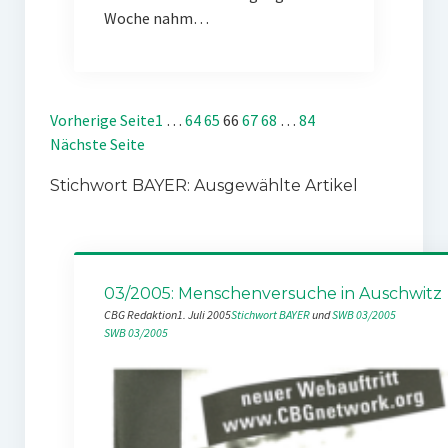
Woche nahm…
Vorherige Seite
1
…
64
65
66
67
68
…
84
Nächste Seite
Stichwort BAYER: Ausgewählte Artikel
03/2005: Menschenversuche in Auschwitz
CBG Redaktion
1. Juli 2005
Stichwort BAYER
 und 
SWB 03/2005
SWB 03/2005