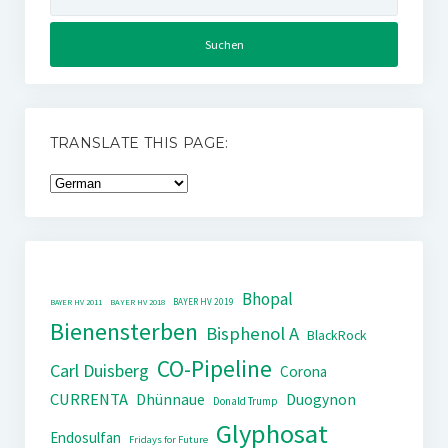
nach:
TRANSLATE THIS PAGE:
Bhopal
BAYER HV 2019
BAYER HV 2011
BAYER HV 2018
Bienensterben
Bisphenol A
BlackRock
CO-Pipeline
Carl Duisberg
Corona
CURRENTA
Dhünnaue
Duogynon
Donald Trump
Glyphosat
Endosulfan
Fridays for Future