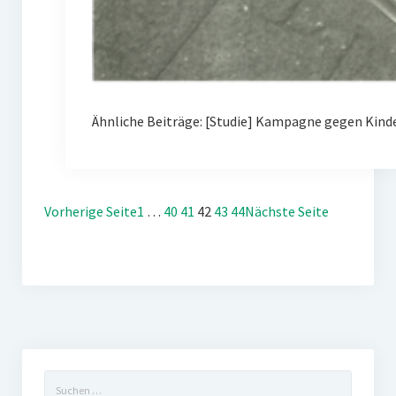
Ähnliche Beiträge: [Studie] Kampagne gegen Kin
Vorherige Seite
1
…
40
41
42
43
44
Nächste Seite
Suchen