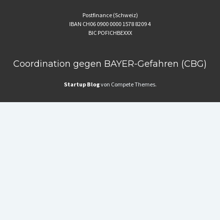
Postfinance (Schweiz)
IBAN CH06 0900 0000 1578 8209 4
BIC POFICHBEXXX
Coordination gegen BAYER-Gefahren (CBG)
Startup Blog
von Compete Themes.