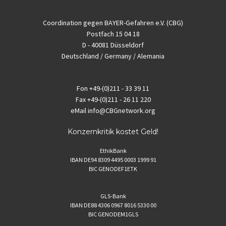
Coordination gegen BAYER-Gefahren e.V. (CBG)
Postfach 15 04 18
D - 40081 Düsseldorf
Deutschland / Germany / Alemania
Fon
+49-(0)211 - 33 39 11
Fax
+49-(0)211 - 26 11 220
eMail
info@CBGnetwork.org
Konzernkritik kostet Geld!
EthikBank
IBAN DE94 8309 4495 0003 1999 91
BIC GENODEF1ETK
GLS-Bank
IBAN DE88 4306 0967 8016 5330 00
BIC GENODEM1GLS