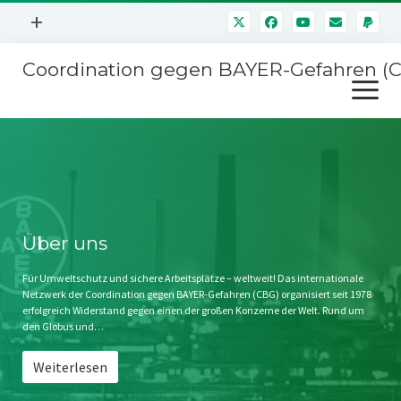
Menü
+
öffnen
Coordination gegen BAYER-Gefahren (
Mitmachen
Menü
Newsletter
öffnen
Presse
Kampagnen
Über uns
BAYER-Hauptversammlungen
Kontakt
Stichwort BAYER
Impressum
Über uns
Jahrestagung
Störfälle
Für Umweltschutz und sichere Arbeitsplätze – weltweit! Das internationale
Netzwerk der Coordination gegen BAYER-Gefahren (CBG) organisiert seit 1978
SPENDEN
erfolgreich Widerstand gegen einen der großen Konzerne der Welt. Rund um
den Globus und…
Weiterlesen