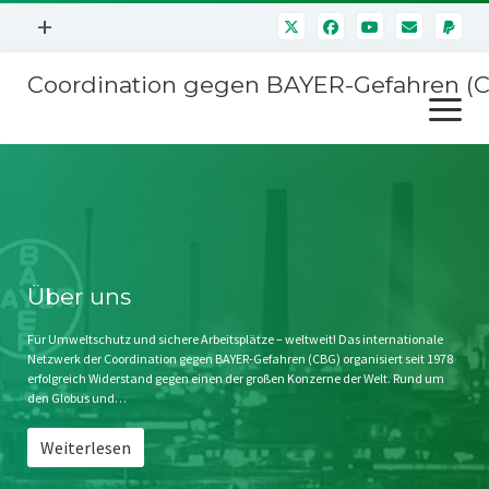
Menü
+
öffnen
Coordination gegen BAYER-Gefahren (
Mitmachen
Menü
Newsletter
öffnen
Presse
Kampagnen
Über uns
BAYER-Hauptversammlungen
Kontakt
Stichwort BAYER
Impressum
Über uns
Jahrestagung
Störfälle
Für Umweltschutz und sichere Arbeitsplätze – weltweit! Das internationale
Netzwerk der Coordination gegen BAYER-Gefahren (CBG) organisiert seit 1978
SPENDEN
erfolgreich Widerstand gegen einen der großen Konzerne der Welt. Rund um
den Globus und…
Weiterlesen