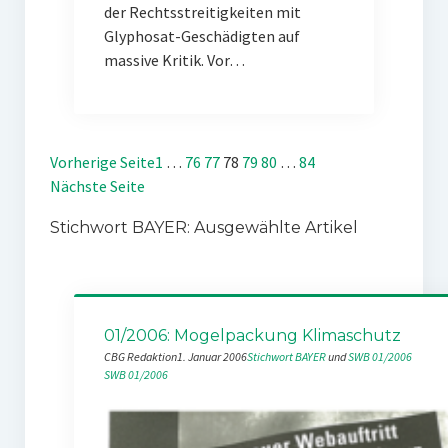
der Rechtsstreitigkeiten mit
Glyphosat-Geschädigten auf
massive Kritik. Vor…
Vorherige Seite
1
…
76
77
78
79
80
…
84
Nächste Seite
Stichwort BAYER: Ausgewählte Artikel
01/2006: Mogelpackung Klimaschutz
CBG Redaktion
1. Januar 2006
Stichwort BAYER
 und 
SWB 01/2006
SWB 01/2006