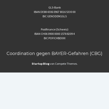
GLS-Bank
IBAN DE88 4306 0967 8016 5330 00
BIC GENODEM1GLS
Postfinance (Schweiz)
IBAN CH06 0900 0000 1578 8209 4
BIC POFICHBEXXX
Coordination gegen BAYER-Gefahren (CBG)
Startup Blog
von Compete Themes.