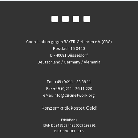
Coordination gegen BAYER-Gefahren e.V. (CBG)
Postfach 15 04 18
D - 40081 Düsseldorf
Deutschland / Germany / Alemania
Fon
+49-(0)211 - 33 39 11
Fax
+49-(0)211 - 26 11 220
eMail
info@CBGnetwork.org
Konzernkritik kostet Geld!
EthikBank
IBAN DE94 8309 4495 0003 1999 91
BIC GENODEF1ETK