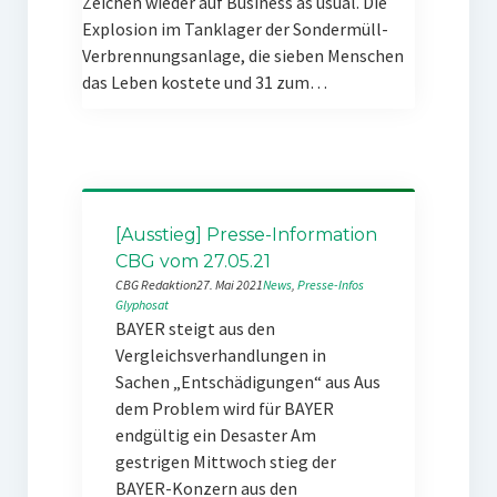
Zeichen wieder auf Business as usual. Die
Explosion im Tanklager der Sondermüll-
Verbrennungsanlage, die sieben Menschen
das Leben kostete und 31 zum…
[Ausstieg] Presse-Information
CBG vom 27.05.21
CBG Redaktion
27. Mai 2021
News
, 
Presse-Infos
Glyphosat
BAYER steigt aus den
Vergleichsverhandlungen in
Sachen „Entschädigungen“ aus Aus
dem Problem wird für BAYER
endgültig ein Desaster Am
gestrigen Mittwoch stieg der
BAYER-Konzern aus den