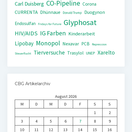
CO-Pipeline
Carl Duisberg
Corona
CURRENTA
Dhünnaue
Duogynon
Donald Trump
Glyphosat
Endosulfan
Fridays for Future
IG Farben
HIV/AIDS
Kinderarbeit
Monopol
Lipobay
Nexavar
PCB
Repression
Tierversuche
Xarelto
Trasylol
UNEP
Steuerflucht
CBG Artikelarchiv
August 2026
M
D
M
D
F
S
S
1
2
3
4
5
6
7
8
9
10
11
12
13
14
15
16