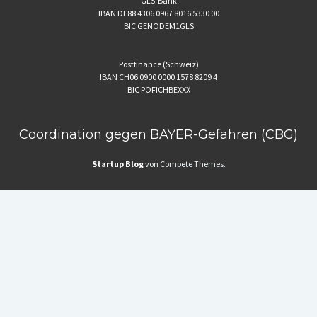
GLS-Bank
IBAN DE88 4306 0967 8016 5330 00
BIC GENODEM1GLS
Postfinance (Schweiz)
IBAN CH06 0900 0000 1578 8209 4
BIC POFICHBEXXX
Coordination gegen BAYER-Gefahren (CBG)
Startup Blog
von Compete Themes.