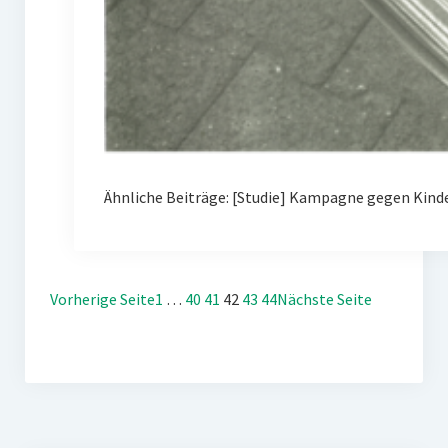
Ähnliche Beiträge: [Studie] Kampagne gegen Kin
Vorherige Seite
1
…
40
41
42
43
44
Nächste Seite