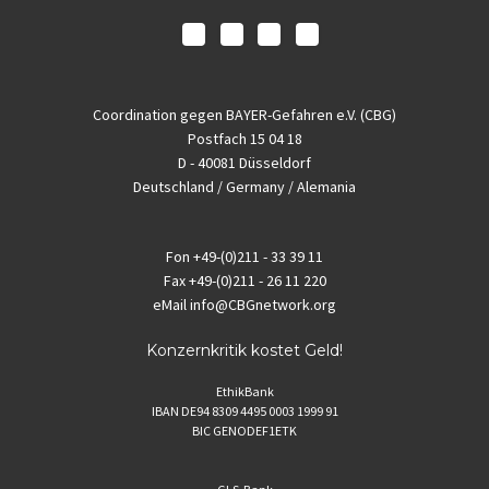
Coordination gegen BAYER-Gefahren e.V. (CBG)
Postfach 15 04 18
D - 40081 Düsseldorf
Deutschland / Germany / Alemania
Fon
+49-(0)211 - 33 39 11
Fax
+49-(0)211 - 26 11 220
eMail
info@CBGnetwork.org
Konzernkritik kostet Geld!
EthikBank
IBAN DE94 8309 4495 0003 1999 91
BIC GENODEF1ETK