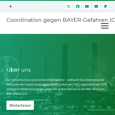
Menü
+
öffnen
Coordination gegen BAYER-Gefahren (
Mitmachen
Menü
Newsletter
öffnen
Presse
Kampagnen
Über uns
BAYER-Hauptversammlungen
Kontakt
Stichwort BAYER
Impressum
Über uns
Jahrestagung
Störfälle
Für Umweltschutz und sichere Arbeitsplätze – weltweit! Das internationale
Netzwerk der Coordination gegen BAYER-Gefahren (CBG) organisiert seit 1978
SPENDEN
erfolgreich Widerstand gegen einen der großen Konzerne der Welt. Rund um
den Globus und…
Weiterlesen