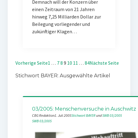
Demnach will der Konzern über
einen Zeitraum von 21 Jahren
hinweg 7,25 Milliarden Dollar zur
Beilegung vorliegender und
zukünftiger Klagen…
Vorherige Seite
1
…
7
8
9
10
11
…
84
Nächste Seite
Stichwort BAYER: Ausgewählte Artikel
03/2005: Menschenversuche in Auschwitz
CBG Redaktion
1. Juli 2005
Stichwort BAYER
 und 
SWB 03/2005
SWB 03/2005