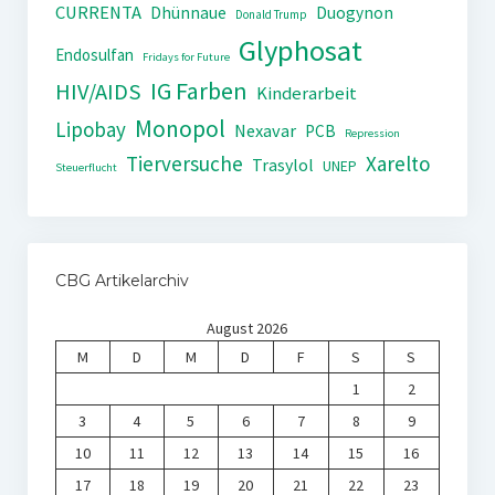
CURRENTA
Dhünnaue
Duogynon
Donald Trump
Glyphosat
Endosulfan
Fridays for Future
IG Farben
HIV/AIDS
Kinderarbeit
Monopol
Lipobay
Nexavar
PCB
Repression
Tierversuche
Xarelto
Trasylol
UNEP
Steuerflucht
CBG Artikelarchiv
August 2026
M
D
M
D
F
S
S
1
2
3
4
5
6
7
8
9
10
11
12
13
14
15
16
17
18
19
20
21
22
23