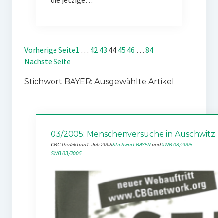
die jetzige…
Vorherige Seite
1
…
42
43
44
45
46
…
84
Nächste Seite
Stichwort BAYER: Ausgewählte Artikel
03/2005: Menschenversuche in Auschwitz
CBG Redaktion
1. Juli 2005
Stichwort BAYER
 und 
SWB 03/2005
SWB 03/2005