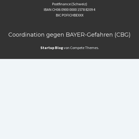
Postfinance (Schweiz)
IBAN CH06 0900 0000 1578 8209 4
BIC POFICHBEXXX
Coordination gegen BAYER-Gefahren (CBG)
Startup Blog
von Compete Themes.