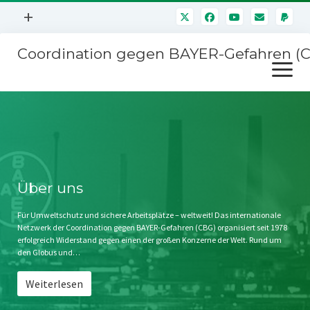
Menü
+
öffnen
Coordination gegen BAYER-Gefahren (
Mitmachen
Menü
Newsletter
öffnen
Presse
Kampagnen
Über uns
BAYER-Hauptversammlungen
Kontakt
Stichwort BAYER
Impressum
Über uns
Jahrestagung
Störfälle
Für Umweltschutz und sichere Arbeitsplätze – weltweit! Das internationale
Netzwerk der Coordination gegen BAYER-Gefahren (CBG) organisiert seit 1978
SPENDEN
erfolgreich Widerstand gegen einen der großen Konzerne der Welt. Rund um
den Globus und…
Weiterlesen