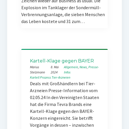
Zeichen wieder auf Business as usual. Die
Explosion im Tanklager der Sondermüll-
Verbrennungsanlage, die sieben Menschen
das Leben kostete und 31 zum…
Kartell-Klage gegen BAYER
Marius
8. Mai
Allgemein
, 
News
, 
Presse-
Stelzmann
2024
Infos
Kartell
Prozess
Tier-Arzneien
Deals mit Großhändlern bei Tier-
Arzneien Presse-Information vom
02.05.24 In den Vereinigten Staaten
hat die Firma Tevra Brands eine
Kartell-Klage gegen den BAYER-
Konzern eingereicht. Sie betrifft
Vorgänge in dessen – inzwischen