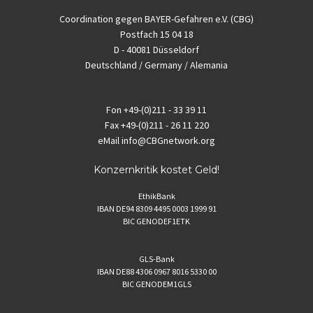
Coordination gegen BAYER-Gefahren e.V. (CBG)
Postfach 15 04 18
D - 40081 Düsseldorf
Deutschland / Germany / Alemania
Fon
+49-(0)211 - 33 39 11
Fax
+49-(0)211 - 26 11 220
eMail
info@CBGnetwork.org
Konzernkritik kostet Geld!
EthikBank
IBAN DE94 8309 4495 0003 1999 91
BIC GENODEF1ETK
GLS-Bank
IBAN DE88 4306 0967 8016 5330 00
BIC GENODEM1GLS