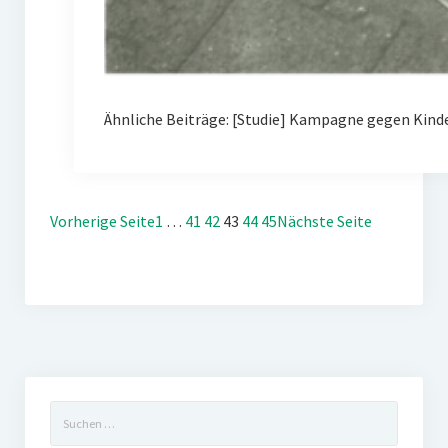
Ähnliche Beiträge: [Studie] Kampagne gegen Kin
Vorherige Seite
1
…
41
42
43
44
45
Nächste Seite
Suchen
nach: