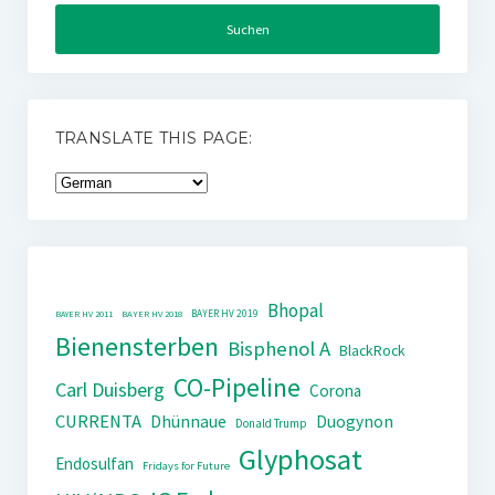
TRANSLATE THIS PAGE:
Bhopal
BAYER HV 2019
BAYER HV 2011
BAYER HV 2018
Bienensterben
Bisphenol A
BlackRock
CO-Pipeline
Carl Duisberg
Corona
CURRENTA
Dhünnaue
Duogynon
Donald Trump
Glyphosat
Endosulfan
Fridays for Future