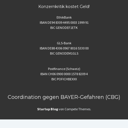
Konzernkritik kostet Geld!
EthikBank
IBAN DE94 8309 4495 0003 1999 91
BIC GENODEF1ETK
GLS-Bank
IBAN DE88 4306 0967 8016 5330 00
BIC GENODEM1GLS
Postfinance (Schweiz)
IBAN CH06 0900 0000 1578 8209 4
BIC POFICHBEXXX
Coordination gegen BAYER-Gefahren (CBG)
Startup Blog
von Compete Themes.