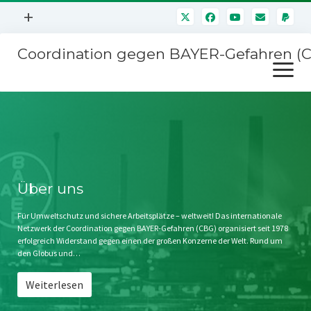
Menü
+
öffnen
Coordination gegen BAYER-Gefahren (
Mitmachen
Menü
Newsletter
öffnen
Presse
Kampagnen
Über uns
BAYER-Hauptversammlungen
Kontakt
Stichwort BAYER
Impressum
Über uns
Jahrestagung
Störfälle
Für Umweltschutz und sichere Arbeitsplätze – weltweit! Das internationale
Netzwerk der Coordination gegen BAYER-Gefahren (CBG) organisiert seit 1978
SPENDEN
erfolgreich Widerstand gegen einen der großen Konzerne der Welt. Rund um
den Globus und…
Weiterlesen