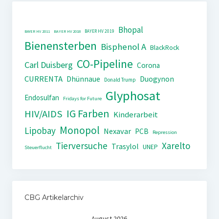
Bhopal
BAYER HV 2019
BAYER HV 2011
BAYER HV 2018
Bienensterben
Bisphenol A
BlackRock
CO-Pipeline
Carl Duisberg
Corona
CURRENTA
Dhünnaue
Duogynon
Donald Trump
Glyphosat
Endosulfan
Fridays for Future
IG Farben
HIV/AIDS
Kinderarbeit
Monopol
Lipobay
Nexavar
PCB
Repression
Tierversuche
Xarelto
Trasylol
UNEP
Steuerflucht
CBG Artikelarchiv
August 2026