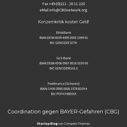
Fax
+49-(0)211 - 26 11 220
eMail
info@CBGnetwork.org
Konzernkritik kostet Geld!
EthikBank
IBAN DE94 8309 4495 0003 1999 91
BIC GENODEF1ETK
GLS-Bank
IBAN DE88 4306 0967 8016 5330 00
BIC GENODEM1GLS
Postfinance (Schweiz)
IBAN CH06 0900 0000 1578 8209 4
BIC POFICHBEXXX
Coordination gegen BAYER-Gefahren (CBG)
Startup Blog
von Compete Themes.