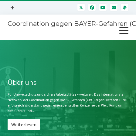
Menü
+
öffnen
Coordination gegen BAYER-Gefahren (
Mitmachen
Menü
Newsletter
öffnen
Presse
Kampagnen
Über uns
BAYER-Hauptversammlungen
Kontakt
Stichwort BAYER
Impressum
Über uns
Jahrestagung
Störfälle
Für Umweltschutz und sichere Arbeitsplätze – weltweit! Das internationale
Netzwerk der Coordination gegen BAYER-Gefahren (CBG) organisiert seit 1978
SPENDEN
erfolgreich Widerstand gegen einen der großen Konzerne der Welt. Rund um
den Globus und…
Weiterlesen