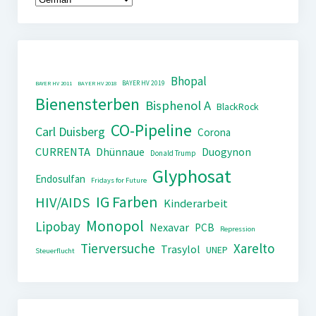
Bhopal
BAYER HV 2019
BAYER HV 2011
BAYER HV 2018
Bienensterben
Bisphenol A
BlackRock
CO-Pipeline
Carl Duisberg
Corona
CURRENTA
Dhünnaue
Duogynon
Donald Trump
Glyphosat
Endosulfan
Fridays for Future
IG Farben
HIV/AIDS
Kinderarbeit
Monopol
Lipobay
Nexavar
PCB
Repression
Tierversuche
Xarelto
Trasylol
UNEP
Steuerflucht