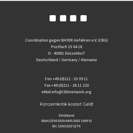
Coordination gegen BAYER-Gefahren e.V. (CBG)
Postfach 15 04 18
D - 40081 Düsseldorf
Deutschland / Germany / Alemania
Fon
+49-(0)211 - 33 39 11
Fax
+49-(0)211 - 26 11 220
eMail
info@CBGnetwork.org
Konzernkritik kostet Geld!
EthikBank
IBAN DE94 8309 4495 0003 1999 91
BIC GENODEF1ETK