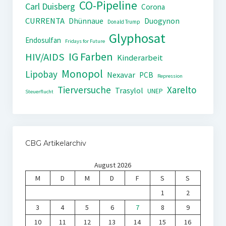
CO-Pipeline
Carl Duisberg
Corona
CURRENTA
Dhünnaue
Duogynon
Donald Trump
Glyphosat
Endosulfan
Fridays for Future
IG Farben
HIV/AIDS
Kinderarbeit
Monopol
Lipobay
Nexavar
PCB
Repression
Tierversuche
Xarelto
Trasylol
UNEP
Steuerflucht
CBG Artikelarchiv
August 2026
M
D
M
D
F
S
S
1
2
3
4
5
6
7
8
9
10
11
12
13
14
15
16