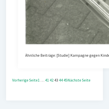
Ähnliche Beiträge: [Studie] Kampagne gegen Kin
Vorherige Seite
1
…
41
42
43
44
45
Nächste Seite