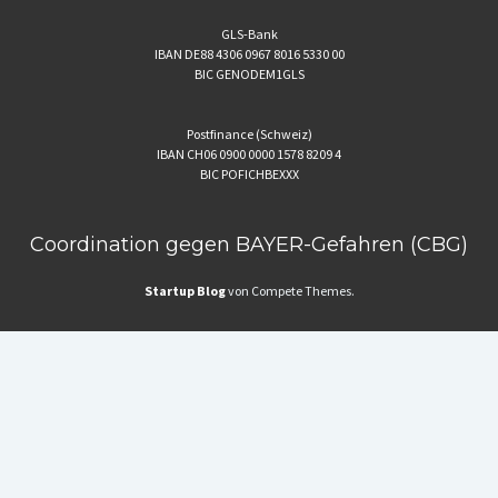
GLS-Bank
IBAN DE88 4306 0967 8016 5330 00
BIC GENODEM1GLS
Postfinance (Schweiz)
IBAN CH06 0900 0000 1578 8209 4
BIC POFICHBEXXX
Coordination gegen BAYER-Gefahren (CBG)
Startup Blog
von Compete Themes.