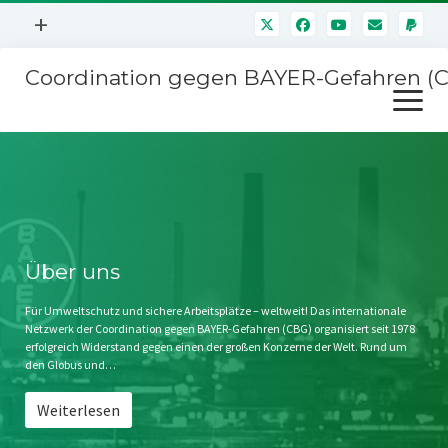
Menü
+
öffnen
Coordination gegen BAYER-Gefahren (
Mitmachen
Menü
Newsletter
öffnen
Presse
Kampagnen
Über uns
BAYER-Hauptversammlungen
Kontakt
Stichwort BAYER
Impressum
Über uns
Jahrestagung
Störfälle
Für Umweltschutz und sichere Arbeitsplätze – weltweit! Das internationale
Netzwerk der Coordination gegen BAYER-Gefahren (CBG) organisiert seit 1978
SPENDEN
erfolgreich Widerstand gegen einen der großen Konzerne der Welt. Rund um
den Globus und…
Weiterlesen