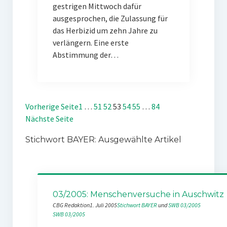
gestrigen Mittwoch dafür
ausgesprochen, die Zulassung für
das Herbizid um zehn Jahre zu
verlängern. Eine erste
Abstimmung der…
Vorherige Seite
1
…
51
52
53
54
55
…
84
Nächste Seite
Stichwort BAYER: Ausgewählte Artikel
03/2005: Menschenversuche in Auschwitz
CBG Redaktion
1. Juli 2005
Stichwort BAYER
 und 
SWB 03/2005
SWB 03/2005