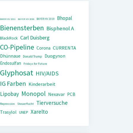
Bhopal
BAYER HV 2019
BAYER HV 2011
BAYER HV 2018
Bienensterben
Bisphenol A
Carl Duisberg
BlackRock
CO-Pipeline
CURRENTA
Corona
Dhünnaue
Duogynon
Donald Trump
Endosulfan
Fridays for Future
Glyphosat
HIV/AIDS
IG Farben
Kinderarbeit
Monopol
Lipobay
Nexavar
PCB
Tierversuche
Repression
Steuerflucht
Xarelto
Trasylol
UNEP