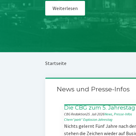
Weiterlesen
Startseite
News und Presse-Infos
Die CBG zum 5. Jahrestag
CBG Redaktion
25. Juli 2026
News
, 
Presse-Infos
Chem“park“
Explosion
Jahrestag
Nichts gelernt Fünf Jahre nach d
stehen die Zeichen wieder auf Busi