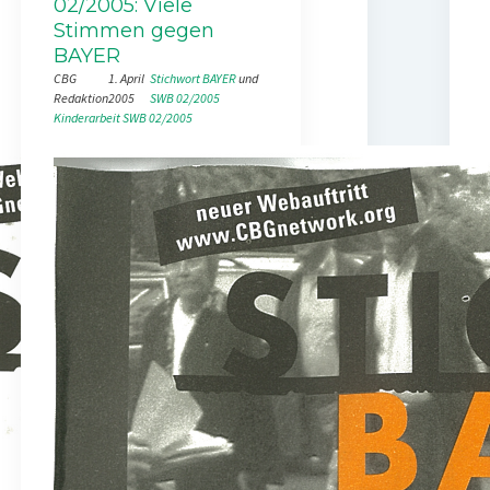
02/2005: Viele
Stimmen gegen
BAYER
CBG
1. April
Stichwort BAYER
 und 
Redaktion
2005
SWB 02/2005
Kinderarbeit
SWB 02/2005