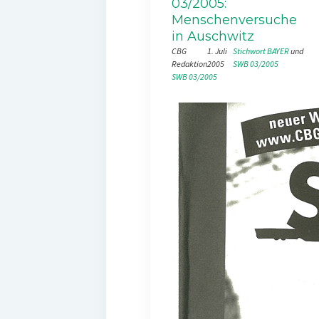
03/2005:
Menschenversuche
in Auschwitz
CBG
1. Juli
Stichwort BAYER
 und 
Redaktion
2005
SWB 03/2005
SWB 03/2005