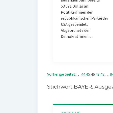
laufenden Jahr bereits
53.091 Dollar an
PolitikerInnen der
republikanischen Partei der
USA gespendet;
Abgeordnete der
DemokratInnen…
Vorherige Seite
1
…
44
45
46
47
48
…
8
Stichwort BAYER: Ausgew