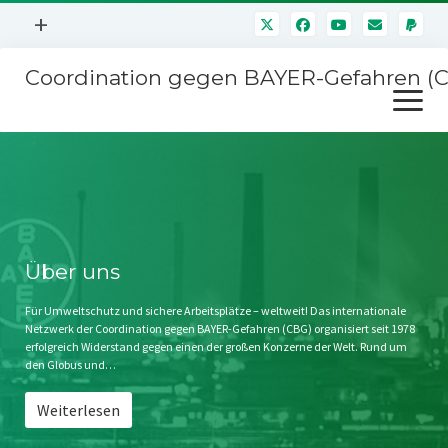
Menü
+
öffnen
Coordination gegen BAYER-Gefahren (
Mitmachen
Menü
Newsletter
öffnen
Presse
Kampagnen
Über uns
BAYER-Hauptversammlungen
Kontakt
Stichwort BAYER
Impressum
Über uns
Jahrestagung
Störfälle
Für Umweltschutz und sichere Arbeitsplätze – weltweit! Das internationale
Netzwerk der Coordination gegen BAYER-Gefahren (CBG) organisiert seit 1978
SPENDEN
erfolgreich Widerstand gegen einen der großen Konzerne der Welt. Rund um
den Globus und…
Weiterlesen