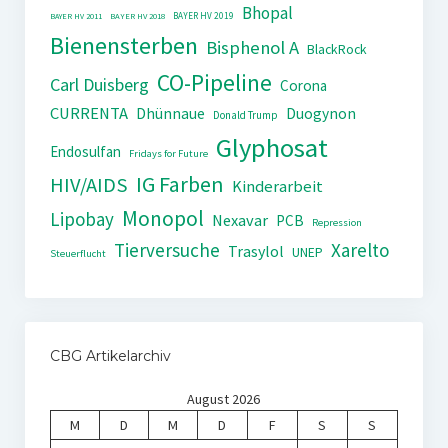
Bhopal
BAYER HV 2019
BAYER HV 2011
BAYER HV 2018
Bienensterben
Bisphenol A
BlackRock
CO-Pipeline
Carl Duisberg
Corona
CURRENTA
Dhünnaue
Duogynon
Donald Trump
Glyphosat
Endosulfan
Fridays for Future
IG Farben
HIV/AIDS
Kinderarbeit
Monopol
Lipobay
Nexavar
PCB
Repression
Tierversuche
Xarelto
Trasylol
UNEP
Steuerflucht
CBG Artikelarchiv
August 2026
M
D
M
D
F
S
S