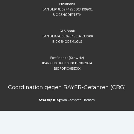
EthikBank
IBAN DE94 8309 4495 0003 1999 91
BIC GENODEF1ETK
GLS-Bank
IBAN DE88 4306 0967 8016 5330 00
BIC GENODEM1GLS
Postfinance (Schweiz)
IBAN CH06 0900 0000 1578 8209 4
BIC POFICHBEXXX
Coordination gegen BAYER-Gefahren (CBG)
Startup Blog
von Compete Themes.