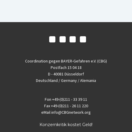
Coordination gegen BAYER-Gefahren e.V. (CBG)
Postfach 15 04 18
D - 40081 Düsseldorf
Deutschland / Germany / Alemania
Fon
+49-(0)211 - 33 39 11
Fax
+49-(0)211 - 26 11 220
eMail
info@CBGnetwork.org
Konzernkritik kostet Geld!