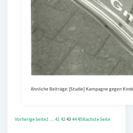
Ähnliche Beiträge: [Studie] Kampagne gegen Kin
Vorherige Seite
1
…
41
42
43
44
45
Nächste Seite