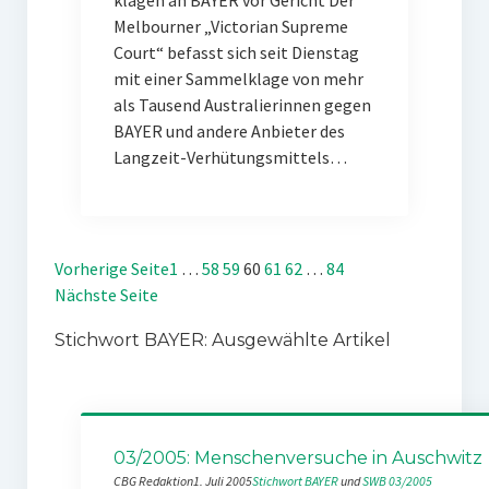
klagen an BAYER vor Gericht Der
Melbourner „Victorian Supreme
Court“ befasst sich seit Dienstag
mit einer Sammelklage von mehr
als Tausend Australierinnen gegen
BAYER und andere Anbieter des
Langzeit-Verhütungsmittels…
Vorherige Seite
1
…
58
59
60
61
62
…
84
Nächste Seite
Stichwort BAYER: Ausgewählte Artikel
03/2005: Menschenversuche in Auschwitz
CBG Redaktion
1. Juli 2005
Stichwort BAYER
 und 
SWB 03/2005