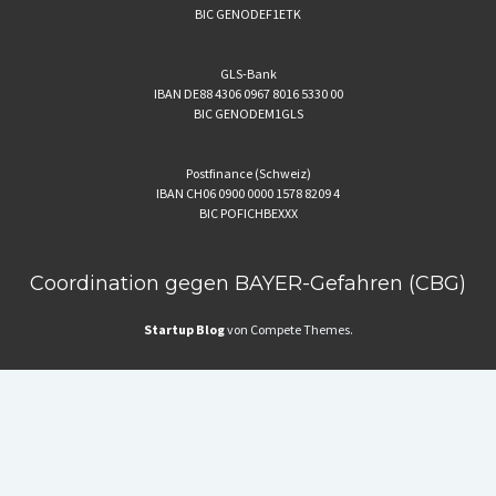
BIC GENODEF1ETK
GLS-Bank
IBAN DE88 4306 0967 8016 5330 00
BIC GENODEM1GLS
Postfinance (Schweiz)
IBAN CH06 0900 0000 1578 8209 4
BIC POFICHBEXXX
Coordination gegen BAYER-Gefahren (CBG)
Startup Blog
von Compete Themes.