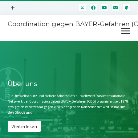
Menü
+
öffnen
Coordination gegen BAYER-Gefahren (
Mitmachen
Menü
Newsletter
öffnen
Presse
Kampagnen
Über uns
BAYER-Hauptversammlungen
Kontakt
Stichwort BAYER
Impressum
Über uns
Jahrestagung
Störfälle
Für Umweltschutz und sichere Arbeitsplätze – weltweit! Das internationale
Netzwerk der Coordination gegen BAYER-Gefahren (CBG) organisiert seit 1978
SPENDEN
erfolgreich Widerstand gegen einen der großen Konzerne der Welt. Rund um
den Globus und…
Weiterlesen