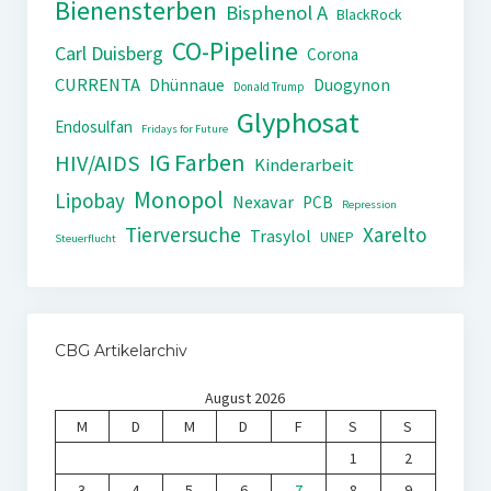
Bienensterben
Bisphenol A
BlackRock
CO-Pipeline
Carl Duisberg
Corona
CURRENTA
Dhünnaue
Duogynon
Donald Trump
Glyphosat
Endosulfan
Fridays for Future
IG Farben
HIV/AIDS
Kinderarbeit
Monopol
Lipobay
Nexavar
PCB
Repression
Tierversuche
Xarelto
Trasylol
UNEP
Steuerflucht
CBG Artikelarchiv
August 2026
M
D
M
D
F
S
S
1
2
3
4
5
6
7
8
9