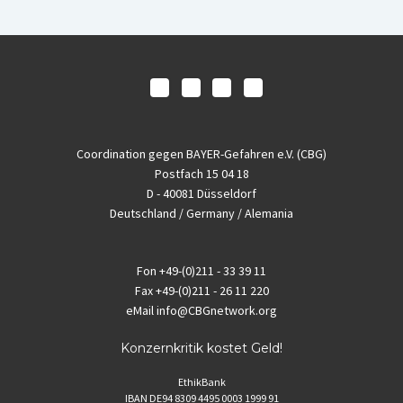
Coordination gegen BAYER-Gefahren e.V. (CBG)
Postfach 15 04 18
D - 40081 Düsseldorf
Deutschland / Germany / Alemania
Fon
+49-(0)211 - 33 39 11
Fax
+49-(0)211 - 26 11 220
eMail
info@CBGnetwork.org
Konzernkritik kostet Geld!
EthikBank
IBAN DE94 8309 4495 0003 1999 91