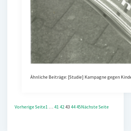
Ähnliche Beiträge: [Studie] Kampagne gegen Kin
Vorherige Seite
1
…
41
42
43
44
45
Nächste Seite