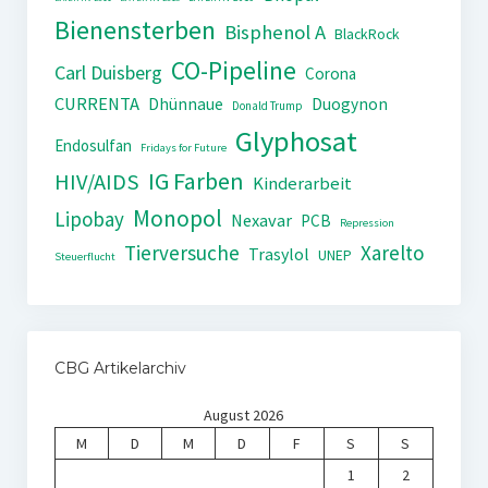
Bienensterben
Bisphenol A
BlackRock
CO-Pipeline
Carl Duisberg
Corona
CURRENTA
Dhünnaue
Duogynon
Donald Trump
Glyphosat
Endosulfan
Fridays for Future
IG Farben
HIV/AIDS
Kinderarbeit
Monopol
Lipobay
Nexavar
PCB
Repression
Tierversuche
Xarelto
Trasylol
UNEP
Steuerflucht
CBG Artikelarchiv
August 2026
M
D
M
D
F
S
S
1
2