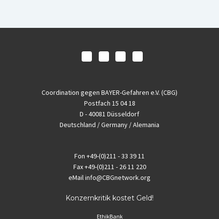
Coordination gegen BAYER-Gefahren e.V. (CBG)
Postfach 15 04 18
D - 40081 Düsseldorf
Deutschland / Germany / Alemania
Fon
+49-(0)211 - 33 39 11
Fax
+49-(0)211 - 26 11 220
eMail
info@CBGnetwork.org
Konzernkritik kostet Geld!
EthikBank