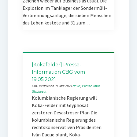
Zeichen wieder auf Business as usual. Die
Explosion im Tanklager der Sondermüll-
Verbrennungsanlage, die sieben Menschen
das Leben kostete und 31 zum…
[Kokafelder] Presse-
Information CBG vom
19.05.2021
CBG Redaktion
19. Mai 2021
News
, 
Presse-Infos
Glyphosat
Kolumbianische Regierung will
Koka-Felder mit Glyphosat
zerstören Desaströser Plan Die
kolumbianische Regierung des
rechtskonservativen Präsidenten
Iván Duque plant, Koka-