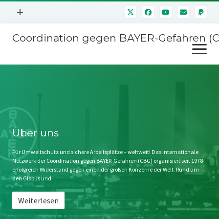
Menü
+
öffnen
Coordination gegen BAYER-Gefahren (
Mitmachen
Menü
Newsletter
öffnen
Presse
Kampagnen
Über uns
BAYER-Hauptversammlungen
Kontakt
Stichwort BAYER
Impressum
Über uns
Jahrestagung
Störfälle
Für Umweltschutz und sichere Arbeitsplätze – weltweit! Das internationale
Netzwerk der Coordination gegen BAYER-Gefahren (CBG) organisiert seit 1978
SPENDEN
erfolgreich Widerstand gegen einen der großen Konzerne der Welt. Rund um
den Globus und…
Weiterlesen