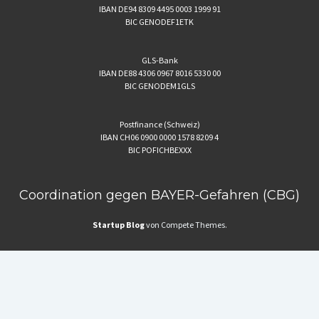
IBAN DE94 8309 4495 0003 1999 91
BIC GENODEF1ETK
GLS-Bank
IBAN DE88 4306 0967 8016 5330 00
BIC GENODEM1GLS
Postfinance (Schweiz)
IBAN CH06 0900 0000 1578 8209 4
BIC POFICHBEXXX
Coordination gegen BAYER-Gefahren (CBG)
Startup Blog
von Compete Themes.