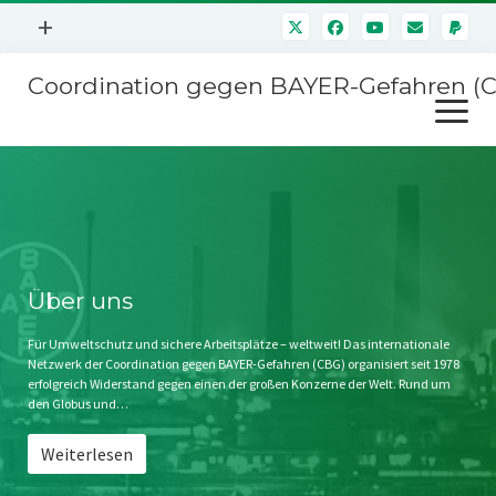
Menü
+
öffnen
Coordination gegen BAYER-Gefahren (
Mitmachen
Menü
Newsletter
öffnen
Presse
Kampagnen
Über uns
BAYER-Hauptversammlungen
Kontakt
Stichwort BAYER
Impressum
Über uns
Jahrestagung
Störfälle
Für Umweltschutz und sichere Arbeitsplätze – weltweit! Das internationale
Netzwerk der Coordination gegen BAYER-Gefahren (CBG) organisiert seit 1978
SPENDEN
erfolgreich Widerstand gegen einen der großen Konzerne der Welt. Rund um
den Globus und…
Weiterlesen