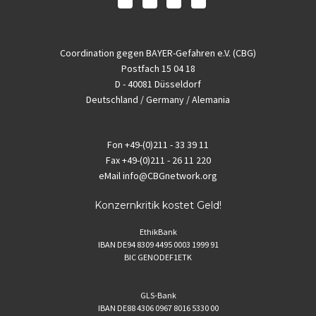
Coordination gegen BAYER-Gefahren e.V. (CBG)
Postfach 15 04 18
D - 40081 Düsseldorf
Deutschland / Germany / Alemania
Fon
+49-(0)211 - 33 39 11
Fax
+49-(0)211 - 26 11 220
eMail
info@CBGnetwork.org
Konzernkritik kostet Geld!
EthikBank
IBAN DE94 8309 4495 0003 1999 91
BIC GENODEF1ETK
GLS-Bank
IBAN DE88 4306 0967 8016 5330 00