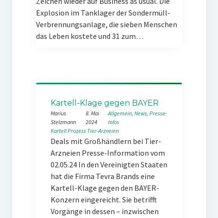
Zeichen wieder auf Business as usual. Die
Explosion im Tanklager der Sondermüll-
Verbrennungsanlage, die sieben Menschen
das Leben kostete und 31 zum…
Kartell-Klage gegen BAYER
Marius
8. Mai
Allgemein
, 
News
, 
Presse-
Stelzmann
2024
Infos
Kartell
Prozess
Tier-Arzneien
Deals mit Großhändlern bei Tier-
Arzneien Presse-Information vom
02.05.24 In den Vereinigten Staaten
hat die Firma Tevra Brands eine
Kartell-Klage gegen den BAYER-
Konzern eingereicht. Sie betrifft
Vorgänge in dessen – inzwischen