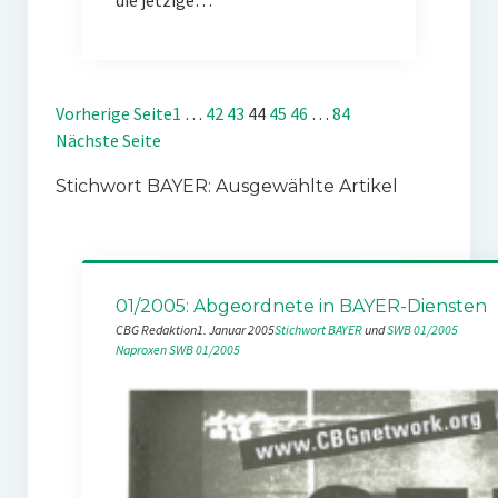
die jetzige…
Vorherige Seite
1
…
42
43
44
45
46
…
84
Nächste Seite
Stichwort BAYER: Ausgewählte Artikel
01/2005: Abgeordnete in BAYER-Diensten
CBG Redaktion
1. Januar 2005
Stichwort BAYER
 und 
SWB 01/2005
Naproxen
SWB 01/2005