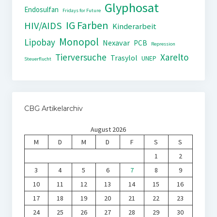
Glyphosat
Endosulfan
Fridays for Future
IG Farben
HIV/AIDS
Kinderarbeit
Monopol
Lipobay
Nexavar
PCB
Repression
Tierversuche
Xarelto
Trasylol
UNEP
Steuerflucht
CBG Artikelarchiv
August 2026
M
D
M
D
F
S
S
1
2
3
4
5
6
7
8
9
10
11
12
13
14
15
16
17
18
19
20
21
22
23
24
25
26
27
28
29
30