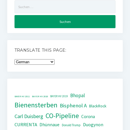
Suchen
nach:
TRANSLATE THIS PAGE:
Bhopal
BAYER HV 2019
BAYER HV 2011
BAYER HV 2018
Bienensterben
Bisphenol A
BlackRock
CO-Pipeline
Carl Duisberg
Corona
CURRENTA
Dhünnaue
Duogynon
Donald Trump