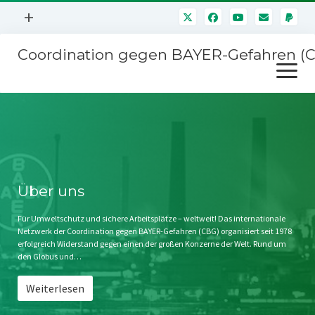
Menü
+
öffnen
Coordination gegen BAYER-Gefahren (
Mitmachen
Menü
Newsletter
öffnen
Presse
Kampagnen
Über uns
BAYER-Hauptversammlungen
Kontakt
Stichwort BAYER
Impressum
Über uns
Jahrestagung
Störfälle
Für Umweltschutz und sichere Arbeitsplätze – weltweit! Das internationale
Netzwerk der Coordination gegen BAYER-Gefahren (CBG) organisiert seit 1978
SPENDEN
erfolgreich Widerstand gegen einen der großen Konzerne der Welt. Rund um
den Globus und…
Weiterlesen