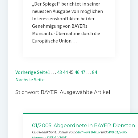
„Der Spiegel“ berichtet in seiner
neuesten Ausgabe von möglichen
Interessenskonflikten bei der
Genehmigung von BAYERs
Monsanto-Übernahme durch die
Europäische Union.…
Vorherige Seite
1
…
43
44
45
46
47
…
84
Nächste Seite
Stichwort BAYER: Ausgewählte Artikel
01/2005: Abgeordnete in BAYER-Diensten
CBG Redaktion
1. Januar 2005
Stichwort BAYER
 und 
SWB 01/2005
Naproxen
SWB 01/2005