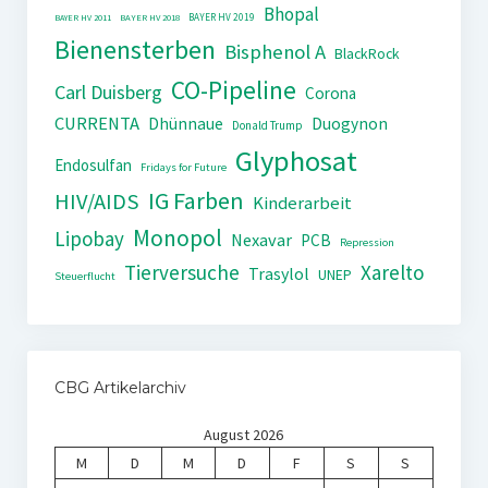
Bhopal
BAYER HV 2019
BAYER HV 2011
BAYER HV 2018
Bienensterben
Bisphenol A
BlackRock
CO-Pipeline
Carl Duisberg
Corona
CURRENTA
Dhünnaue
Duogynon
Donald Trump
Glyphosat
Endosulfan
Fridays for Future
IG Farben
HIV/AIDS
Kinderarbeit
Monopol
Lipobay
Nexavar
PCB
Repression
Tierversuche
Xarelto
Trasylol
UNEP
Steuerflucht
CBG Artikelarchiv
August 2026
M
D
M
D
F
S
S