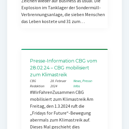
Zeichen wieder auf Business as usual. Die
Explosion im Tanklager der Sondermüll-
Verbrennungsanlage, die sieben Menschen
das Leben kostete und 31 zum…
Presse-Information CBG vom
28.02.24 – CBG mobilisiert
zum Klimastreik
CBG
28. Februar
News
, 
Presse-
Redaktion
2024
Infos
#WirFahrenZusammen CBG
mobilisiert zum Klimastreik Am
Freitag, den 1.3.2024 ruft die
„Fridays for Future“-Bewegung
abermals zum Klimastreik auf.
Dieses Mal geschieht dies