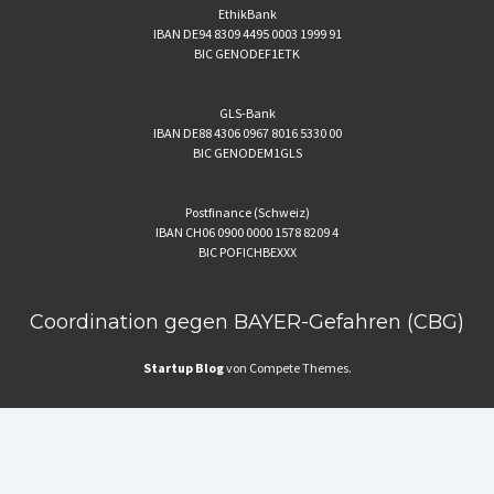
EthikBank
IBAN DE94 8309 4495 0003 1999 91
BIC GENODEF1ETK
GLS-Bank
IBAN DE88 4306 0967 8016 5330 00
BIC GENODEM1GLS
Postfinance (Schweiz)
IBAN CH06 0900 0000 1578 8209 4
BIC POFICHBEXXX
Coordination gegen BAYER-Gefahren (CBG)
Startup Blog
von Compete Themes.