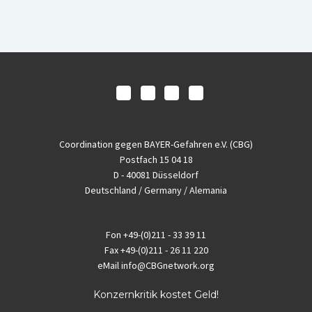
Coordination gegen BAYER-Gefahren e.V. (CBG)
Postfach 15 04 18
D - 40081 Düsseldorf
Deutschland / Germany / Alemania
Fon
+49-(0)211 - 33 39 11
Fax
+49-(0)211 - 26 11 220
eMail
info@CBGnetwork.org
Konzernkritik kostet Geld!