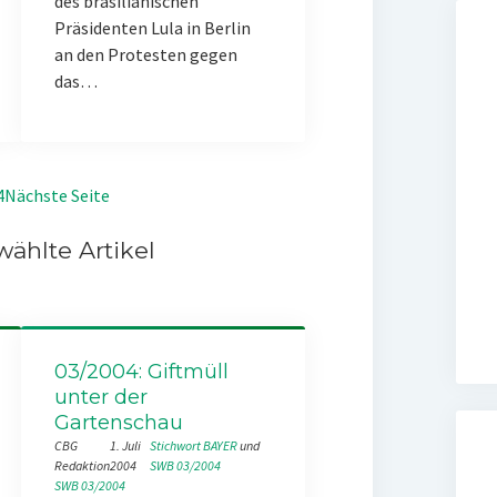
des brasilianischen
Präsidenten Lula in Berlin
an den Protesten gegen
das…
4
Nächste Seite
ählte Artikel
03/2004: Giftmüll
unter der
Gartenschau
CBG
1. Juli
Stichwort BAYER
 und 
Redaktion
2004
SWB 03/2004
SWB 03/2004