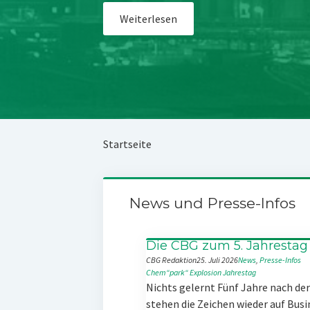
Weiterlesen
Startseite
News und Presse-Infos
Die CBG zum 5. Jahrestag
CBG Redaktion
25. Juli 2026
News
, 
Presse-Infos
Chem“park“
Explosion
Jahrestag
Nichts gelernt Fünf Jahre nach d
stehen die Zeichen wieder auf Busi