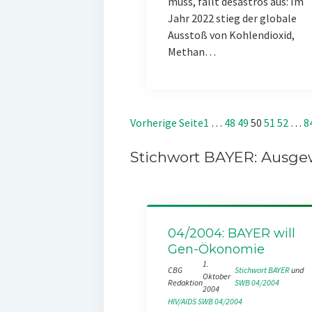
muss, fällt desaströs aus: Im
Jahr 2022 stieg der globale
Ausstoß von Kohlendioxid,
Methan…
Vorherige Seite
1
…
48
49
50
51
52
…
8
Stichwort BAYER: Ausgew
04/2004: BAYER will
Gen-Ökonomie
1.
CBG
Stichwort BAYER
 und 
Oktober
Redaktion
SWB 04/2004
2004
HIV/AIDS
SWB 04/2004