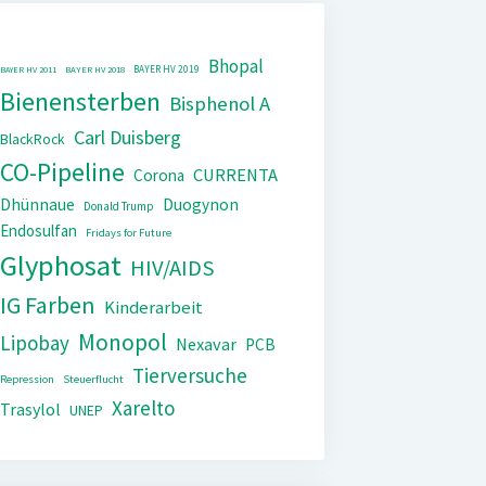
Bhopal
BAYER HV 2019
BAYER HV 2011
BAYER HV 2018
Bienensterben
Bisphenol A
Carl Duisberg
BlackRock
CO-Pipeline
CURRENTA
Corona
Dhünnaue
Duogynon
Donald Trump
Endosulfan
Fridays for Future
Glyphosat
HIV/AIDS
IG Farben
Kinderarbeit
Monopol
Lipobay
Nexavar
PCB
Tierversuche
Repression
Steuerflucht
Xarelto
Trasylol
UNEP