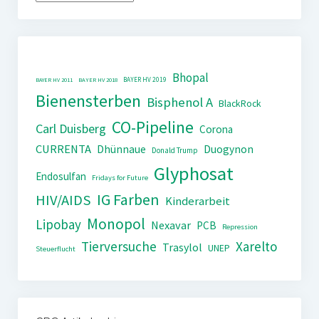
Bhopal
BAYER HV 2019
BAYER HV 2011
BAYER HV 2018
Bienensterben
Bisphenol A
BlackRock
CO-Pipeline
Carl Duisberg
Corona
CURRENTA
Dhünnaue
Duogynon
Donald Trump
Glyphosat
Endosulfan
Fridays for Future
IG Farben
HIV/AIDS
Kinderarbeit
Monopol
Lipobay
Nexavar
PCB
Repression
Tierversuche
Xarelto
Trasylol
UNEP
Steuerflucht