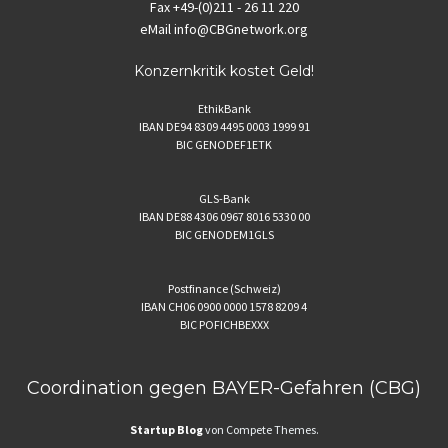
Fax
+49-(0)211 - 26 11 220
eMail
info@CBGnetwork.org
Konzernkritik kostet Geld!
EthikBank
IBAN DE94 8309 4495 0003 1999 91
BIC GENODEF1ETK
GLS-Bank
IBAN DE88 4306 0967 8016 5330 00
BIC GENODEM1GLS
Postfinance (Schweiz)
IBAN CH06 0900 0000 1578 8209 4
BIC POFICHBEXXX
Coordination gegen BAYER-Gefahren (CBG)
Startup Blog
von Compete Themes.