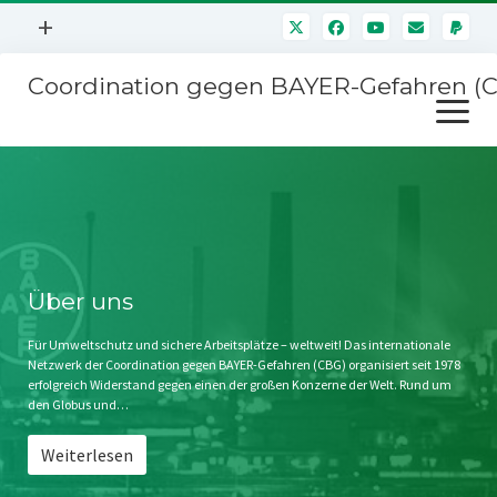
Menü
+
öffnen
Coordination gegen BAYER-Gefahren (
Mitmachen
Menü
Newsletter
öffnen
Presse
Kampagnen
Über uns
BAYER-Hauptversammlungen
Kontakt
Stichwort BAYER
Impressum
Über uns
Jahrestagung
Störfälle
Für Umweltschutz und sichere Arbeitsplätze – weltweit! Das internationale
Netzwerk der Coordination gegen BAYER-Gefahren (CBG) organisiert seit 1978
SPENDEN
erfolgreich Widerstand gegen einen der großen Konzerne der Welt. Rund um
den Globus und…
Weiterlesen