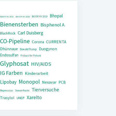
Bhopal
BAYER HV 2019
BAYER HV 2011
BAYER HV 2018
Bienensterben
Bisphenol A
Carl Duisberg
BlackRock
CO-Pipeline
CURRENTA
Corona
Dhünnaue
Duogynon
Donald Trump
Endosulfan
Fridays for Future
Glyphosat
HIV/AIDS
IG Farben
Kinderarbeit
Monopol
Lipobay
Nexavar
PCB
Tierversuche
Repression
Steuerflucht
Xarelto
Trasylol
UNEP