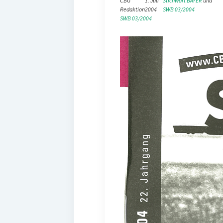
CBG
1. Juli
Stichwort BAYER
 und 
Redaktion
2004
SWB 03/2004
SWB 03/2004