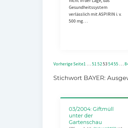
nicht in der Lage, das
Gesundheitssystem
verlässlich mit ASPIRIN i. v.
500 mg…
Vorherige Seite
1
…
51
52
53
54
55
…
8
Stichwort BAYER: Ausgew
03/2004: Giftmüll
unter der
Gartenschau