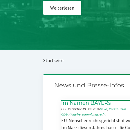
Weiterlesen
Startseite
News und Presse-Infos
Im Namen BAYERs
CBG Redaktion
19. Juli 2026
News
, 
Presse-Infos
CBG-Klage
Versammlungsrecht
EU-Menschenrechtsgerichtshof w
Im März diesen Jahres hatte die 