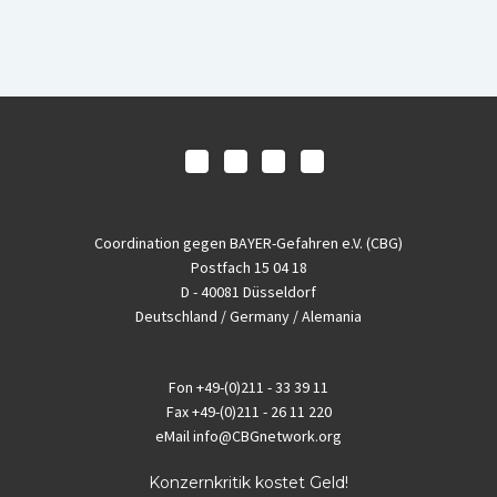
Coordination gegen BAYER-Gefahren e.V. (CBG)
Postfach 15 04 18
D - 40081 Düsseldorf
Deutschland / Germany / Alemania
Fon
+49-(0)211 - 33 39 11
Fax
+49-(0)211 - 26 11 220
eMail
info@CBGnetwork.org
Konzernkritik kostet Geld!