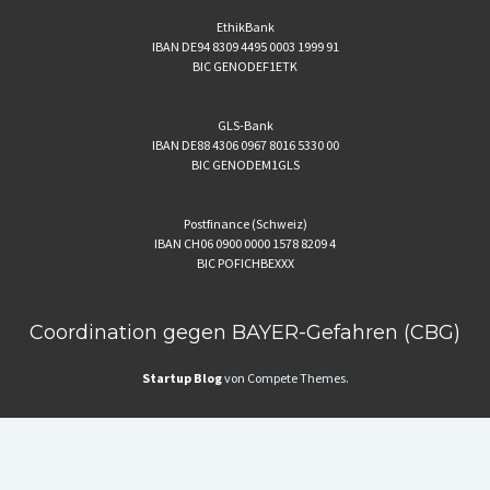
EthikBank
IBAN DE94 8309 4495 0003 1999 91
BIC GENODEF1ETK
GLS-Bank
IBAN DE88 4306 0967 8016 5330 00
BIC GENODEM1GLS
Postfinance (Schweiz)
IBAN CH06 0900 0000 1578 8209 4
BIC POFICHBEXXX
Coordination gegen BAYER-Gefahren (CBG)
Startup Blog
von Compete Themes.