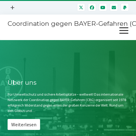
Menü
+
öffnen
Coordination gegen BAYER-Gefahren (
Mitmachen
Menü
Newsletter
öffnen
Presse
Kampagnen
Über uns
BAYER-Hauptversammlungen
Kontakt
Stichwort BAYER
Impressum
Über uns
Jahrestagung
Störfälle
Für Umweltschutz und sichere Arbeitsplätze – weltweit! Das internationale
Netzwerk der Coordination gegen BAYER-Gefahren (CBG) organisiert seit 1978
SPENDEN
erfolgreich Widerstand gegen einen der großen Konzerne der Welt. Rund um
den Globus und…
Weiterlesen