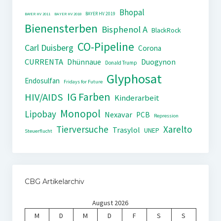
Bhopal
BAYER HV 2019
BAYER HV 2011
BAYER HV 2018
Bienensterben
Bisphenol A
BlackRock
CO-Pipeline
Carl Duisberg
Corona
CURRENTA
Dhünnaue
Duogynon
Donald Trump
Glyphosat
Endosulfan
Fridays for Future
IG Farben
HIV/AIDS
Kinderarbeit
Monopol
Lipobay
Nexavar
PCB
Repression
Tierversuche
Xarelto
Trasylol
UNEP
Steuerflucht
CBG Artikelarchiv
August 2026
M
D
M
D
F
S
S