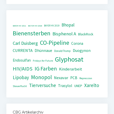
Bhopal
BAYER HV 2019
BAYER HV 2011
BAYER HV 2018
Bienensterben
Bisphenol A
BlackRock
CO-Pipeline
Carl Duisberg
Corona
CURRENTA
Dhünnaue
Duogynon
Donald Trump
Glyphosat
Endosulfan
Fridays for Future
IG Farben
HIV/AIDS
Kinderarbeit
Monopol
Lipobay
Nexavar
PCB
Repression
Tierversuche
Xarelto
Trasylol
UNEP
Steuerflucht
CBG Artikelarchiv