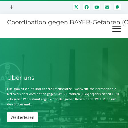
Menü
+
öffnen
Coordination gegen BAYER-Gefahren (
Mitmachen
Menü
Newsletter
öffnen
Presse
Kampagnen
Über uns
BAYER-Hauptversammlungen
Kontakt
Stichwort BAYER
Impressum
Über uns
Jahrestagung
Störfälle
Für Umweltschutz und sichere Arbeitsplätze – weltweit! Das internationale
Netzwerk der Coordination gegen BAYER-Gefahren (CBG) organisiert seit 1978
SPENDEN
erfolgreich Widerstand gegen einen der großen Konzerne der Welt. Rund um
den Globus und…
Weiterlesen