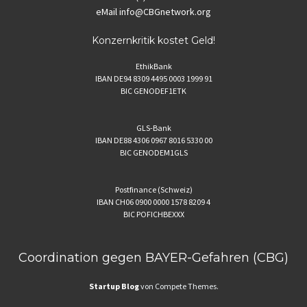
eMail
info@CBGnetwork.org
Konzernkritik kostet Geld!
EthikBank
IBAN DE94 8309 4495 0003 1999 91
BIC GENODEF1ETK
GLS-Bank
IBAN DE88 4306 0967 8016 5330 00
BIC GENODEM1GLS
Postfinance (Schweiz)
IBAN CH06 0900 0000 1578 8209 4
BIC POFICHBEXXX
Coordination gegen BAYER-Gefahren (CBG)
Startup Blog
von Compete Themes.