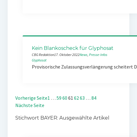
Kein Blankoscheck für Glyphosat
CBG Redaktion
17. Oktober 2022
News
, 
Presse-Infos
Glyphosat
Provisorische Zulassungsverlängerung scheitert D
Vorherige Seite
1
…
59
60
61
62
63
…
84
Nächste Seite
Stichwort BAYER: Ausgewählte Artikel