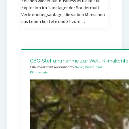
Zeichen wieder auf Business as usual. Die
Explosion im Tanklager der Sondermüll-
Verbrennungsanlage, die sieben Menschen
das Leben kostete und 31 zum…
CBG-Stellungnahme zur Welt-Klimakonfe
CBG Redaktion
8. November 2022
News
, 
Presse-Infos
Klimawandel