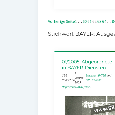
Vorherige Seite
1
…
60
61
62
63
64
…
8
Stichwort BAYER: Ausgew
01/2005: Abgeordnete
in BAYER-Diensten
1.
CBG
Stichwort BAYER
 und 
Januar
Redaktion
SWB 01/2005
2005
Naproxen
SWB 01/2005