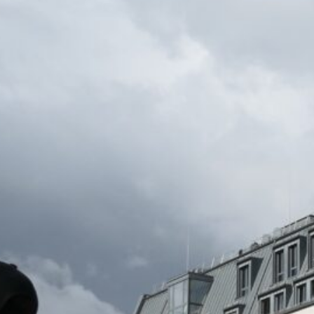
CBG Artikelarchiv
August 2026
M
D
M
D
F
S
S
1
2
3
4
5
6
7
8
9
10
11
12
13
14
15
16
17
18
19
20
21
22
23
24
25
26
27
28
29
30
31
« Juli