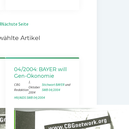
4
Nächste Seite
ählte Artikel
04/2004: BAYER will
Gen-Ökonomie
1.
CBG
Stichwort BAYER
 und 
Oktober
Redaktion
SWB 04/2004
2004
HIV/AIDS
SWB 04/2004