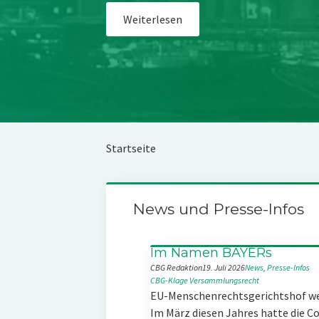
Weiterlesen
Startseite
News und Presse-Infos
Im Namen BAYERs
CBG Redaktion
19. Juli 2026
News
, 
Presse-Infos
CBG-Klage
Versammlungsrecht
EU-Menschenrechtsgerichtshof w
Im März diesen Jahres hatte die 