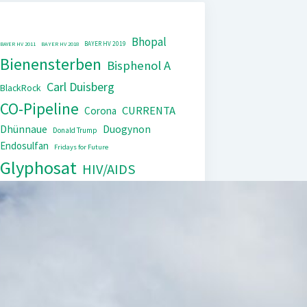
Bhopal
BAYER HV 2019
BAYER HV 2011
BAYER HV 2018
Bienensterben
Bisphenol A
Carl Duisberg
BlackRock
CO-Pipeline
CURRENTA
Corona
Dhünnaue
Duogynon
Donald Trump
Endosulfan
Fridays for Future
Glyphosat
HIV/AIDS
IG Farben
Kinderarbeit
Monopol
Lipobay
Nexavar
PCB
Tierversuche
Repression
Steuerflucht
Xarelto
Trasylol
UNEP