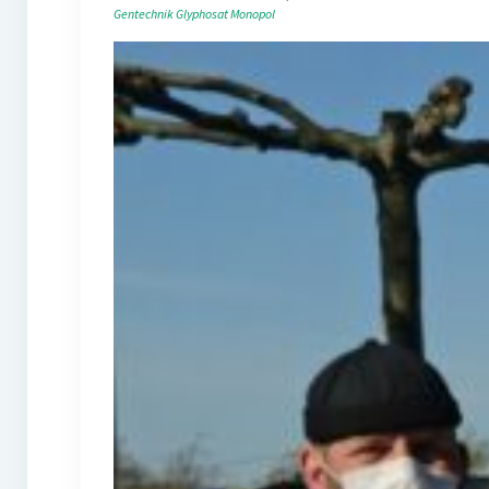
Gentechnik
Glyphosat
Monopol