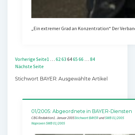
„Ein extremer Grad an Konzentration“ Der Verban
Vorherige Seite
1
…
62
63
64
65
66
…
84
Nächste Seite
Stichwort BAYER: Ausgewählte Artikel
01/2005: Abgeordnete in BAYER-Diensten
CBG Redaktion
1. Januar 2005
Stichwort BAYER
 und 
SWB 01/2005
Naproxen
SWB 01/2005