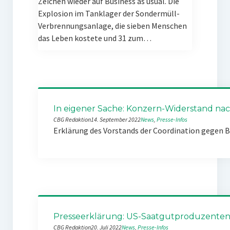
Zeichen wieder auf Business as usual. Die
Explosion im Tanklager der Sondermüll-
Verbrennungsanlage, die sieben Menschen
das Leben kostete und 31 zum…
In eigener Sache: Konzern-Widerstand nach
CBG Redaktion
14. September 2022
News
, 
Presse-Infos
Erklärung des Vorstands der Coordination gegen 
Presseerklärung: US-Saatgutproduzenten k
CBG Redaktion
20. Juli 2022
News
, 
Presse-Infos