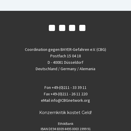
Coordination gegen BAYER-Gefahren e.V. (CBG)
Postfach 15 04 18
D - 40081 Düsseldorf
Deutschland / Germany / Alemania
Fon
+49-(0)211 - 33 39 11
Fax
+49-(0)211 - 26 11 220
eMail
info@CBGnetwork.org
Konzernkritik kostet Geld!
EthikBank
IBAN DE94 8309 4495 0003 1999 91