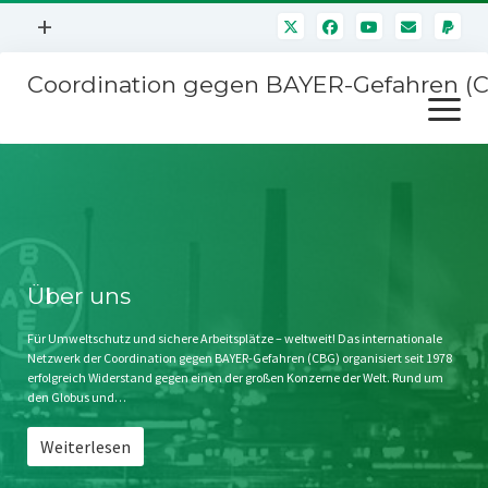
Menü
+
öffnen
Coordination gegen BAYER-Gefahren (
Mitmachen
Menü
Newsletter
öffnen
Presse
Kampagnen
Über uns
BAYER-Hauptversammlungen
Kontakt
Stichwort BAYER
Impressum
Über uns
Jahrestagung
Störfälle
Für Umweltschutz und sichere Arbeitsplätze – weltweit! Das internationale
Netzwerk der Coordination gegen BAYER-Gefahren (CBG) organisiert seit 1978
SPENDEN
erfolgreich Widerstand gegen einen der großen Konzerne der Welt. Rund um
den Globus und…
Weiterlesen