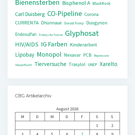
Bienensterben
Bisphenol A
BlackRock
CO-Pipeline
Carl Duisberg
Corona
CURRENTA
Dhünnaue
Duogynon
Donald Trump
Glyphosat
Endosulfan
Fridays for Future
IG Farben
HIV/AIDS
Kinderarbeit
Monopol
Lipobay
Nexavar
PCB
Repression
Tierversuche
Xarelto
Trasylol
UNEP
Steuerflucht
CBG Artikelarchiv
August 2026
M
D
M
D
F
S
S
1
2
3
4
5
6
7
8
9