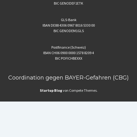
BIC GENODEF1ETK
GLS-Bank
IBAN DE88 4306 0967 8016 5330 00
BIC GENODEM1GLS
Postfinance (Schweiz)
IBAN CH06 0900 0000 1578 8209 4
BIC POFICHBEXXX
Coordination gegen BAYER-Gefahren (CBG)
Startup Blog
von Compete Themes.