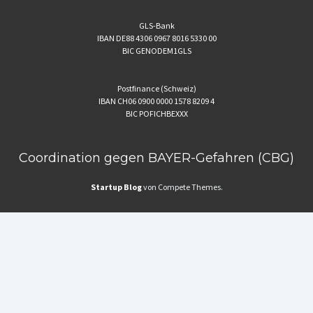
GLS-Bank
IBAN DE88 4306 0967 8016 5330 00
BIC GENODEM1GLS
Postfinance (Schweiz)
IBAN CH06 0900 0000 1578 8209 4
BIC POFICHBEXXX
Coordination gegen BAYER-Gefahren (CBG)
Startup Blog
von Compete Themes.