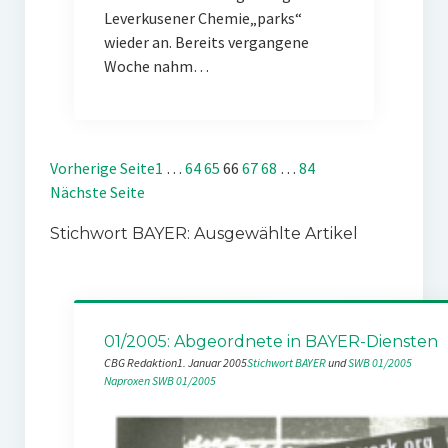
Leverkusener Chemie„parks“
wieder an. Bereits vergangene
Woche nahm…
Vorherige Seite
1
…
64
65
66
67
68
…
84
Nächste Seite
Stichwort BAYER: Ausgewählte Artikel
01/2005: Abgeordnete in BAYER-Diensten
CBG Redaktion
1. Januar 2005
Stichwort BAYER
 und 
SWB 01/2005
Naproxen
SWB 01/2005