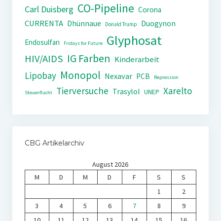
CO-Pipeline
Carl Duisberg
Corona
CURRENTA
Dhünnaue
Duogynon
Donald Trump
Glyphosat
Endosulfan
Fridays for Future
IG Farben
HIV/AIDS
Kinderarbeit
Monopol
Lipobay
Nexavar
PCB
Repression
Tierversuche
Xarelto
Trasylol
UNEP
Steuerflucht
CBG Artikelarchiv
August 2026
M
D
M
D
F
S
S
1
2
3
4
5
6
7
8
9
10
11
12
13
14
15
16