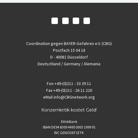
Coordination gegen BAYER-Gefahren e.V. (CBG)
Postfach 15 04 18
D - 40081 Düsseldorf
Deutschland / Germany / Alemania
Fon
+49-(0)211 - 33 39 11
Fax
+49-(0)211 - 26 11 220
eMail
info@CBGnetwork.org
Konzernkritik kostet Geld!
EthikBank
IBAN DE94 8309 4495 0003 1999 91
BIC GENODEF1ETK