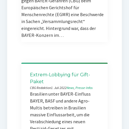
gegen BAYER-Gefahren (CBG) beim
Europäischen Gerichtshof für
Menschenrechte (EGMR) eine Beschwerde
in Sachen „Versammlungsrecht“
eingereicht. Hintergrund war, dass der
BAYER-Konzern im…
Extrem-Lobbying für Gift-
Paket
CBG Redaktion
1. Juli 2022
News
, 
Presse-Infos
Brasilien unter BAYER-Einfluss
BAYER, BASF und andere Agro-
Multis betreiben in Brasilien
massive Einflussarbeit, um die
Verabschiedung eines neuen
Pestizid-Gesetzes mit