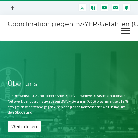
Menü
+
öffnen
Coordination gegen BAYER-Gefahren (
Mitmachen
Menü
Newsletter
öffnen
Presse
Kampagnen
Über uns
BAYER-Hauptversammlungen
Kontakt
Stichwort BAYER
Impressum
Über uns
Jahrestagung
Störfälle
Für Umweltschutz und sichere Arbeitsplätze – weltweit! Das internationale
Netzwerk der Coordination gegen BAYER-Gefahren (CBG) organisiert seit 1978
SPENDEN
erfolgreich Widerstand gegen einen der großen Konzerne der Welt. Rund um
den Globus und…
Weiterlesen