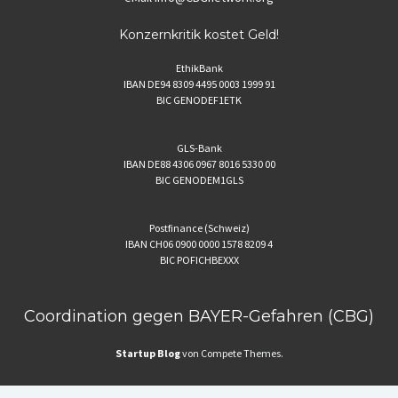
Konzernkritik kostet Geld!
EthikBank
IBAN DE94 8309 4495 0003 1999 91
BIC GENODEF1ETK
GLS-Bank
IBAN DE88 4306 0967 8016 5330 00
BIC GENODEM1GLS
Postfinance (Schweiz)
IBAN CH06 0900 0000 1578 8209 4
BIC POFICHBEXXX
Coordination gegen BAYER-Gefahren (CBG)
Startup Blog
von Compete Themes.