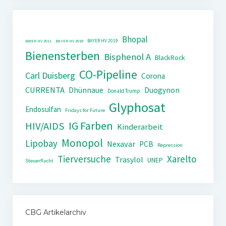
Bhopal
BAYER HV 2019
BAYER HV 2011
BAYER HV 2018
Bienensterben
Bisphenol A
BlackRock
CO-Pipeline
Carl Duisberg
Corona
CURRENTA
Dhünnaue
Duogynon
Donald Trump
Glyphosat
Endosulfan
Fridays for Future
IG Farben
HIV/AIDS
Kinderarbeit
Monopol
Lipobay
Nexavar
PCB
Repression
Tierversuche
Xarelto
Trasylol
UNEP
Steuerflucht
CBG Artikelarchiv