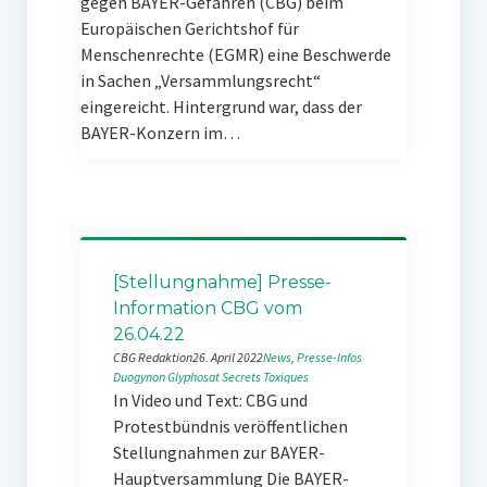
gegen BAYER-Gefahren (CBG) beim
Europäischen Gerichtshof für
Menschenrechte (EGMR) eine Beschwerde
in Sachen „Versammlungsrecht“
eingereicht. Hintergrund war, dass der
BAYER-Konzern im…
[Stellungnahme] Presse-
Information CBG vom
26.04.22
CBG Redaktion
26. April 2022
News
, 
Presse-Infos
Duogynon
Glyphosat
Secrets Toxiques
In Video und Text: CBG und
Protestbündnis veröffentlichen
Stellungnahmen zur BAYER-
Hauptversammlung Die BAYER-