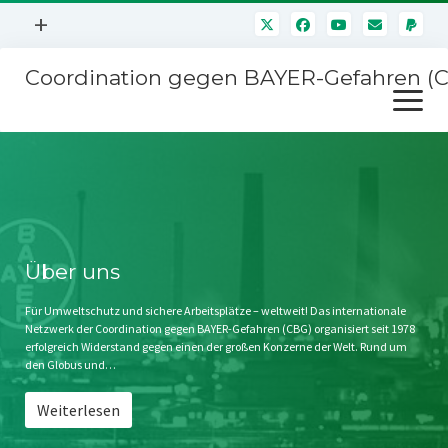
Menü
+
öffnen
Coordination gegen BAYER-Gefahren (
Mitmachen
Menü
Newsletter
öffnen
Presse
Kampagnen
Über uns
BAYER-Hauptversammlungen
Kontakt
Stichwort BAYER
Impressum
Über uns
Jahrestagung
Störfälle
Für Umweltschutz und sichere Arbeitsplätze – weltweit! Das internationale
Netzwerk der Coordination gegen BAYER-Gefahren (CBG) organisiert seit 1978
SPENDEN
erfolgreich Widerstand gegen einen der großen Konzerne der Welt. Rund um
den Globus und…
Weiterlesen