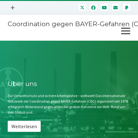
Menü
+
öffnen
Coordination gegen BAYER-Gefahren (
Mitmachen
Menü
Newsletter
öffnen
Presse
Kampagnen
Über uns
BAYER-Hauptversammlungen
Kontakt
Stichwort BAYER
Impressum
Über uns
Jahrestagung
Störfälle
Für Umweltschutz und sichere Arbeitsplätze – weltweit! Das internationale
Netzwerk der Coordination gegen BAYER-Gefahren (CBG) organisiert seit 1978
SPENDEN
erfolgreich Widerstand gegen einen der großen Konzerne der Welt. Rund um
den Globus und…
Weiterlesen