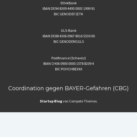
EthikBank
IBAN DE94 8309 4495 0003 1999 91
BIC GENODEF1ETK
GLS-Bank
IBAN DE88 4306 0967 8016 5330 00
BIC GENODEM1GLS
Postfinance (Schweiz)
IBAN CH06 0900 0000 1578 8209 4
BIC POFICHBEXXX
Coordination gegen BAYER-Gefahren (CBG)
Startup Blog
von Compete Themes.