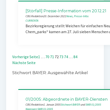
[Störfall] Presse-Information vom 20.12.21
CBG Redaktion
20. Dezember 2021
News
, 
Presse-Infos
CURRENTA
Bezirksregierung stellt Weichen für einfachen Ne
Chem„parks“ kamen am 27. Juli sieben Menschen
Vorherige Seite
1
…
70
71
72
73
74
…
84
Nächste Seite
Stichwort BAYER: Ausgewählte Artikel
01/2005: Abgeordnete in BAYER-Diensten
CBG Redaktion
1. Januar 2005
Stichwort BAYER
 und 
SWB 01/2005
Naproxen
SWB 01/2005