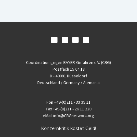
Coordination gegen BAYER-Gefahren e.V. (CBG)
Postfach 15 04 18
D - 40081 Düsseldorf
Deutschland / Germany / Alemania
Fon
+49-(0)211 - 33 39 11
Fax
+49-(0)211 - 26 11 220
eMail
info@CBGnetwork.org
Konzernkritik kostet Geld!