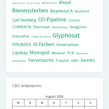
Bhopal
BAYER HV 2019
BAYER HV 2011
BAYER HV 2018
Bienensterben
Bisphenol A
BlackRock
CO-Pipeline
Carl Duisberg
Corona
CURRENTA
Dhünnaue
Duogynon
Donald Trump
Glyphosat
Endosulfan
Fridays for Future
IG Farben
HIV/AIDS
Kinderarbeit
Monopol
Lipobay
Nexavar
PCB
Repression
Tierversuche
Xarelto
Trasylol
UNEP
Steuerflucht
CBG Artikelarchiv
August 2026
M
D
M
D
F
S
S