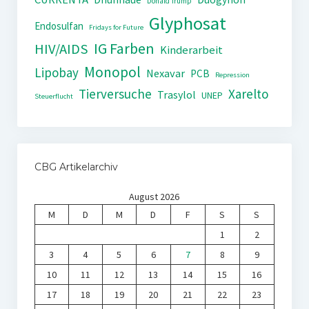
Donald Trump
Glyphosat
Endosulfan
Fridays for Future
IG Farben
HIV/AIDS
Kinderarbeit
Monopol
Lipobay
Nexavar
PCB
Repression
Tierversuche
Xarelto
Trasylol
UNEP
Steuerflucht
CBG Artikelarchiv
August 2026
M
D
M
D
F
S
S
1
2
3
4
5
6
7
8
9
10
11
12
13
14
15
16
17
18
19
20
21
22
23