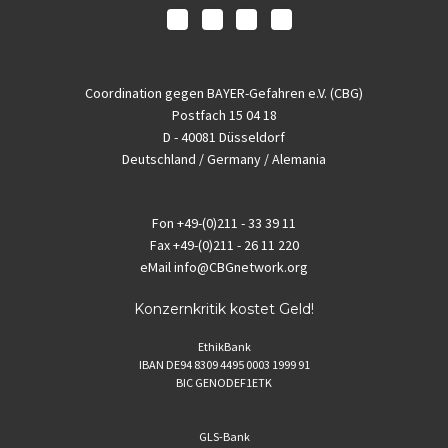
Coordination gegen BAYER-Gefahren e.V. (CBG)
Postfach 15 04 18
D - 40081 Düsseldorf
Deutschland / Germany / Alemania
Fon
+49-(0)211 - 33 39 11
Fax
+49-(0)211 - 26 11 220
eMail
info@CBGnetwork.org
Konzernkritik kostet Geld!
EthikBank
IBAN DE94 8309 4495 0003 1999 91
BIC GENODEF1ETK
GLS-Bank