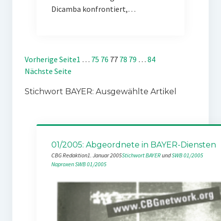
Dicamba konfrontiert,…
Vorherige Seite
1
…
75
76
77
78
79
…
84
Nächste Seite
Stichwort BAYER: Ausgewählte Artikel
01/2005: Abgeordnete in BAYER-Diensten
CBG Redaktion
1. Januar 2005
Stichwort BAYER
 und 
SWB 01/2005
Naproxen
SWB 01/2005