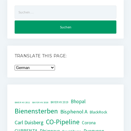
Suchen
nach:
TRANSLATE THIS PAGE:
Bhopal
BAYER HV 2019
BAYER HV 2011
BAYER HV 2018
Bienensterben
Bisphenol A
BlackRock
CO-Pipeline
Carl Duisberg
Corona
CURRENTA
Dhünnaue
Duogynon