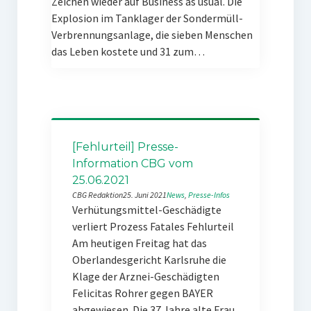
Zeichen wieder auf Business as usual. Die
Explosion im Tanklager der Sondermüll-
Verbrennungsanlage, die sieben Menschen
das Leben kostete und 31 zum…
[Fehlurteil] Presse-
Information CBG vom
25.06.2021
CBG Redaktion
25. Juni 2021
News
, 
Presse-Infos
Verhütungsmittel-Geschädigte
verliert Prozess Fatales Fehlurteil
Am heutigen Freitag hat das
Oberlandesgericht Karlsruhe die
Klage der Arznei-Geschädigten
Felicitas Rohrer gegen BAYER
abgewiesen. Die 37 Jahre alte Frau