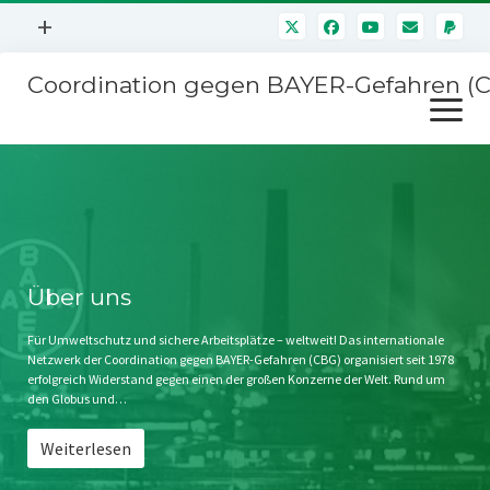
Menü
+
öffnen
Coordination gegen BAYER-Gefahren (
Mitmachen
Menü
Newsletter
öffnen
Presse
Kampagnen
Über uns
BAYER-Hauptversammlungen
Kontakt
Stichwort BAYER
Impressum
Über uns
Jahrestagung
Störfälle
Für Umweltschutz und sichere Arbeitsplätze – weltweit! Das internationale
Netzwerk der Coordination gegen BAYER-Gefahren (CBG) organisiert seit 1978
SPENDEN
erfolgreich Widerstand gegen einen der großen Konzerne der Welt. Rund um
den Globus und…
Weiterlesen