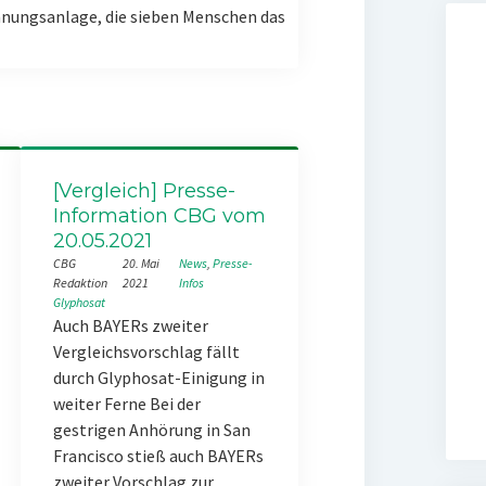
nungsanlage, die sieben Menschen das
[Vergleich] Presse-
Information CBG vom
20.05.2021
CBG
20. Mai
News
, 
Presse-
Redaktion
2021
Infos
Glyphosat
Auch BAYERs zweiter
Vergleichsvorschlag fällt
durch Glyphosat-Einigung in
weiter Ferne Bei der
gestrigen Anhörung in San
Francisco stieß auch BAYERs
zweiter Vorschlag zur