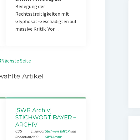
Beilegung der
Rechtsstreitigkeiten mit
Glyphosat-Geschädigten auf
massive Kritik. Vor…
4
Nächste Seite
ählte Artikel
[SWB Archiv]
STICHWORT BAYER –
ARCHIV
CBG
1. Januar
Stichwort BAYER
 und 
Redaktion
2000
SWB Archiv