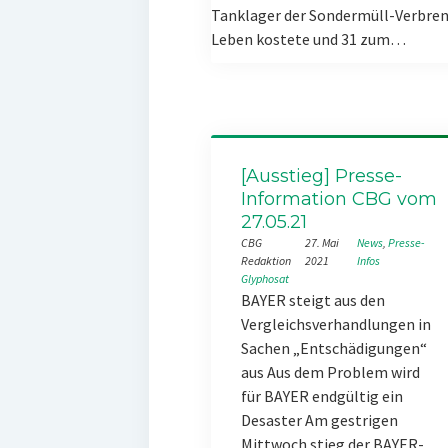
Tanklager der Sondermüll-Verbren
Leben kostete und 31 zum…
[Ausstieg] Presse-
Information CBG vom
27.05.21
CBG
27. Mai
News
, 
Presse-
Redaktion
2021
Infos
Glyphosat
BAYER steigt aus den
Vergleichsverhandlungen in
Sachen „Entschädigungen“
aus Aus dem Problem wird
für BAYER endgültig ein
Desaster Am gestrigen
Mittwoch stieg der BAYER-