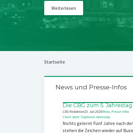
Weiterlesen
Startseite
News und Presse-Infos
Die CBG zum 5. Jahrestag
CBG Redaktion
25. Juli 2026
News
, 
Presse-Infos
Chem“park“
Explosion
Jahrestag
Nichts gelernt Fünf Jahre nach d
stehen die Zeichen wieder auf Busi