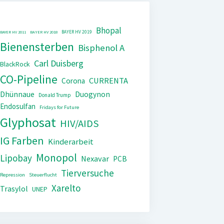
Bhopal
BAYER HV 2019
BAYER HV 2011
BAYER HV 2018
Bienensterben
Bisphenol A
Carl Duisberg
BlackRock
CO-Pipeline
CURRENTA
Corona
Dhünnaue
Duogynon
Donald Trump
Endosulfan
Fridays for Future
Glyphosat
HIV/AIDS
IG Farben
Kinderarbeit
Monopol
Lipobay
Nexavar
PCB
Tierversuche
Repression
Steuerflucht
Xarelto
Trasylol
UNEP