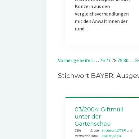
Konzern aus den
Vergleichsverhandlungen
mit den AnwältInnen der
rund…
Vorherige Seite
1
…
76
77
78
79
80
…
8
Stichwort BAYER: Ausgew
03/2004: Giftmüll
unter der
Gartenschau
CBG
1. Juli
Stichwort BAYER
 und 
Redaktion
2004
SWB 03/2004