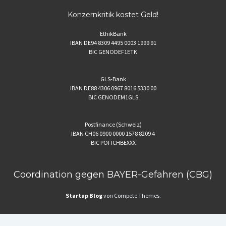
Konzernkritik kostet Geld!
EthikBank
IBAN DE94 8309 4495 0003 1999 91
BIC GENODEF1ETK
GLS-Bank
IBAN DE88 4306 0967 8016 5330 00
BIC GENODEM1GLS
Postfinance (Schweiz)
IBAN CH06 0900 0000 1578 8209 4
BIC POFICHBEXXX
Coordination gegen BAYER-Gefahren (CBG)
Startup Blog
von Compete Themes.