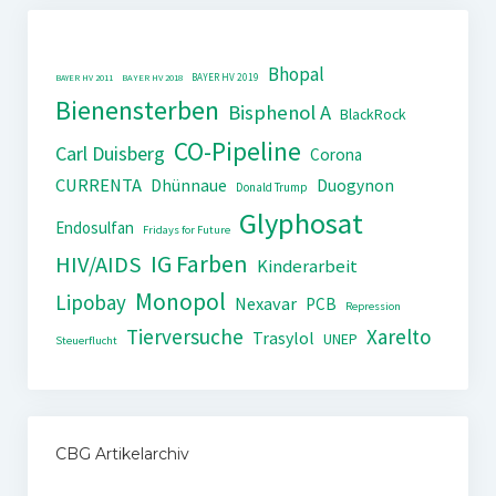
Bhopal
BAYER HV 2019
BAYER HV 2011
BAYER HV 2018
Bienensterben
Bisphenol A
BlackRock
CO-Pipeline
Carl Duisberg
Corona
CURRENTA
Dhünnaue
Duogynon
Donald Trump
Glyphosat
Endosulfan
Fridays for Future
IG Farben
HIV/AIDS
Kinderarbeit
Monopol
Lipobay
Nexavar
PCB
Repression
Tierversuche
Xarelto
Trasylol
UNEP
Steuerflucht
CBG Artikelarchiv