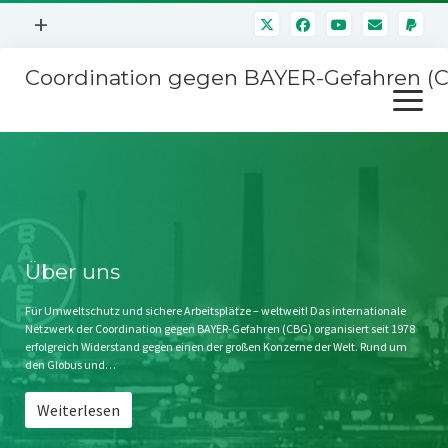
Menü
+
öffnen
Coordination gegen BAYER-Gefahren (
Mitmachen
Menü
Newsletter
öffnen
Presse
Kampagnen
Über uns
BAYER-Hauptversammlungen
Kontakt
Stichwort BAYER
Impressum
Über uns
Jahrestagung
Störfälle
Für Umweltschutz und sichere Arbeitsplätze – weltweit! Das internationale
Netzwerk der Coordination gegen BAYER-Gefahren (CBG) organisiert seit 1978
SPENDEN
erfolgreich Widerstand gegen einen der großen Konzerne der Welt. Rund um
den Globus und…
Weiterlesen