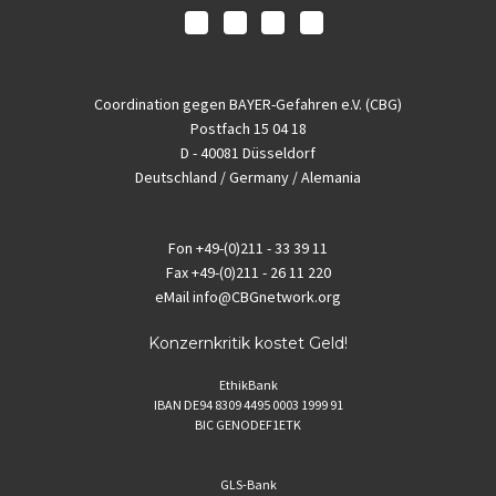
Coordination gegen BAYER-Gefahren e.V. (CBG)
Postfach 15 04 18
D - 40081 Düsseldorf
Deutschland / Germany / Alemania
Fon
+49-(0)211 - 33 39 11
Fax
+49-(0)211 - 26 11 220
eMail
info@CBGnetwork.org
Konzernkritik kostet Geld!
EthikBank
IBAN DE94 8309 4495 0003 1999 91
BIC GENODEF1ETK
GLS-Bank