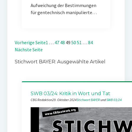
Aufweichung der Bestimmungen
für gentechnisch manipulierte…
Vorherige Seite
1
…
47
48
49
50
51
…
84
Nächste Seite
Stichwort BAYER: Ausgewählte Artikel
SWB 03/24: Kritik in Wort und Tat
CBG Redaktion
29. Oktober 2024
Stichwort BAYER
 und 
SWB 03/24