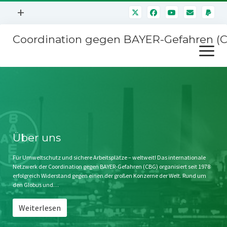
Menü
+
öffnen
Coordination gegen BAYER-Gefahren (
Mitmachen
Menü
Newsletter
öffnen
Presse
Kampagnen
Über uns
BAYER-Hauptversammlungen
Kontakt
Stichwort BAYER
Impressum
Über uns
Jahrestagung
Störfälle
Für Umweltschutz und sichere Arbeitsplätze – weltweit! Das internationale
Netzwerk der Coordination gegen BAYER-Gefahren (CBG) organisiert seit 1978
SPENDEN
erfolgreich Widerstand gegen einen der großen Konzerne der Welt. Rund um
den Globus und…
Weiterlesen