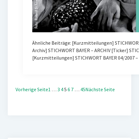
Ähnliche Beiträge: [Kurzmitteilungen] STICHWOR
Archiv] STICHWORT BAYER – ARCHIV [Ticker] ST
[Kurzmitteilungen] STICHWORT BAYER 04/2007 – 
Vorherige Seite
1
…
3
4
5
6
7
…
45
Nächste Seite