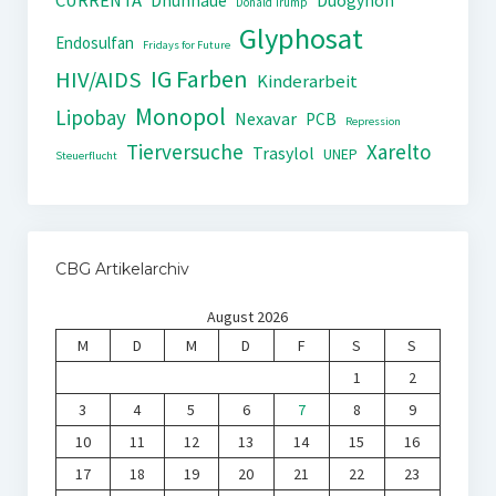
CURRENTA
Dhünnaue
Duogynon
Donald Trump
Glyphosat
Endosulfan
Fridays for Future
IG Farben
HIV/AIDS
Kinderarbeit
Monopol
Lipobay
Nexavar
PCB
Repression
Tierversuche
Xarelto
Trasylol
UNEP
Steuerflucht
CBG Artikelarchiv
August 2026
M
D
M
D
F
S
S
1
2
3
4
5
6
7
8
9
10
11
12
13
14
15
16
17
18
19
20
21
22
23