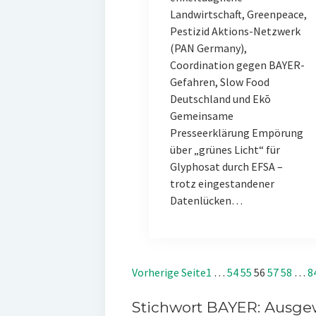
Landwirtschaft, Greenpeace,
Pestizid Aktions-Netzwerk
(PAN Germany),
Coordination gegen BAYER-
Gefahren, Slow Food
Deutschland und Ekō
Gemeinsame
Presseerklärung Empörung
über „grünes Licht“ für
Glyphosat durch EFSA –
trotz eingestandener
Datenlücken…
Vorherige Seite
1
…
54
55
56
57
58
…
8
Stichwort BAYER: Ausgew