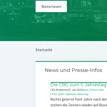
Weiterlesen
Startseite
News und Presse-Infos
Die CBG zum 5. Jahrestag
CBG Redaktion
25. Juli 2026
News
, 
Presse-Infos
Chem“park“
Explosion
Jahrestag
Nichts gelernt Fünf Jahre nach d
stehen die Zeichen wieder auf Busi