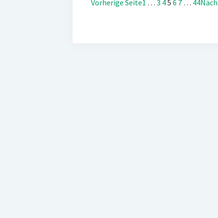
Vorherige Seite
1
…
3
4
5
6
7
…
44
Näch