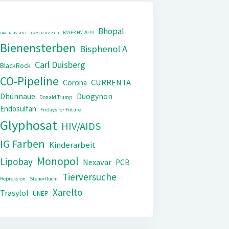
Bhopal
BAYER HV 2019
BAYER HV 2011
BAYER HV 2018
Bienensterben
Bisphenol A
Carl Duisberg
BlackRock
CO-Pipeline
CURRENTA
Corona
Dhünnaue
Duogynon
Donald Trump
Endosulfan
Fridays for Future
Glyphosat
HIV/AIDS
IG Farben
Kinderarbeit
Monopol
Lipobay
Nexavar
PCB
Tierversuche
Repression
Steuerflucht
Xarelto
Trasylol
UNEP