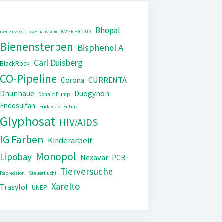
Bhopal
BAYER HV 2019
BAYER HV 2011
BAYER HV 2018
Bienensterben
Bisphenol A
Carl Duisberg
BlackRock
CO-Pipeline
CURRENTA
Corona
Dhünnaue
Duogynon
Donald Trump
Endosulfan
Fridays for Future
Glyphosat
HIV/AIDS
IG Farben
Kinderarbeit
Monopol
Lipobay
Nexavar
PCB
Tierversuche
Repression
Steuerflucht
Xarelto
Trasylol
UNEP