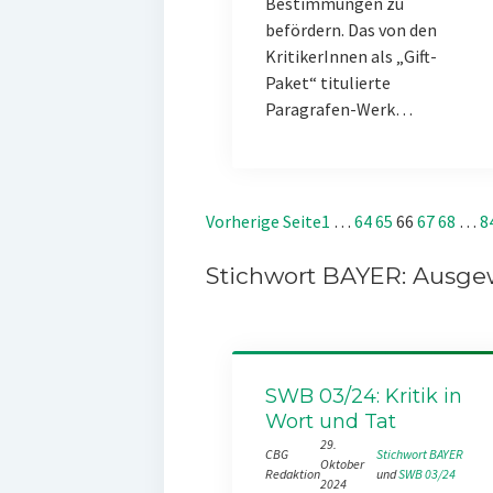
Bestimmungen zu
befördern. Das von den
KritikerInnen als „Gift-
Paket“ titulierte
Paragrafen-Werk…
Vorherige Seite
1
…
64
65
66
67
68
…
8
Stichwort BAYER: Ausgew
SWB 03/24: Kritik in
Wort und Tat
29.
CBG
Stichwort BAYER
Oktober
Redaktion
und 
SWB 03/24
2024