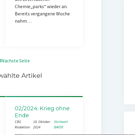
Chemie„parks“ wieder an.
Bereits vergangene Woche
nahm…
4
Nächste Seite
ählte Artikel
02/2024: Krieg ohne
Ende
CBG
18. Oktober
Stichwort
Redaktion
2024
BAYER