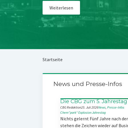
Weiterlesen
Startseite
News und Presse-Infos
Die CBG zum 5. Jahrestag
CBG Redaktion
25. Juli 2026
News
, 
Presse-Infos
Chem“park“
Explosion
Jahrestag
Nichts gelernt Fünf Jahre nach d
stehen die Zeichen wieder auf Busi