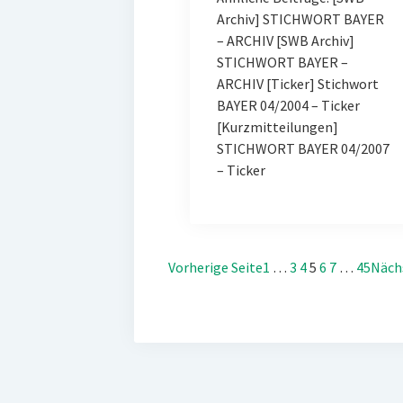
Archiv] STICHWORT BAYER
– ARCHIV [SWB Archiv]
STICHWORT BAYER –
ARCHIV [Ticker] Stichwort
BAYER 04/2004 – Ticker
[Kurzmitteilungen]
STICHWORT BAYER 04/2007
– Ticker
Vorherige Seite
1
…
3
4
5
6
7
…
45
Näch